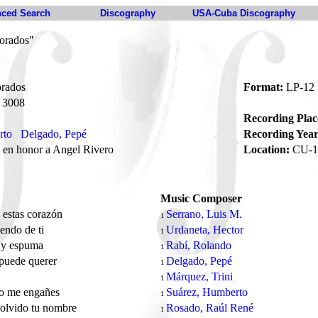
ced Search
Discography
USA-Cuba Discography
orados"
rados
Format:
LP-12
3008
Recording Plac
rto
Delgado, Pepé
Recording Year
 en honor a Angel Rivero
Location:
CU-1
Music Composer
estas corazón
Serrano, Luis M.
1
iendo de ti
Urdaneta, Hector
1
y espuma
Rabí, Rolando
1
puede querer
Delgado, Pepé
1
Márquez, Trini
1
no me engañes
Suárez, Humberto
1
olvido tu nombre
Rosado, Raúl René
1