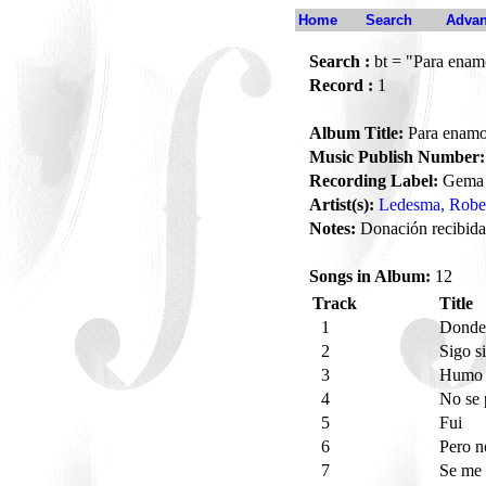
Home
Search
Advan
Search :
bt = "Para enam
Record :
1
Album Title:
Para enamo
Music Publish Number:
Recording Label:
Gema
Artist(s):
Ledesma, Robe
Notes:
Donación recibida
Songs in Album:
12
Track
Title
1
Donde 
2
Sigo s
3
Humo 
4
No se 
5
Fui
6
Pero 
7
Se me 