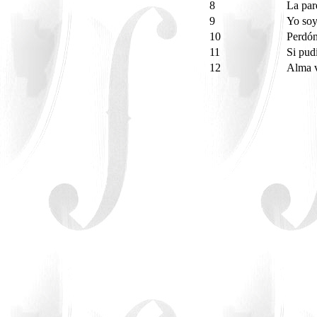
8
La pa
9
Yo soy
10
Perdón
11
Si pud
12
Alma 