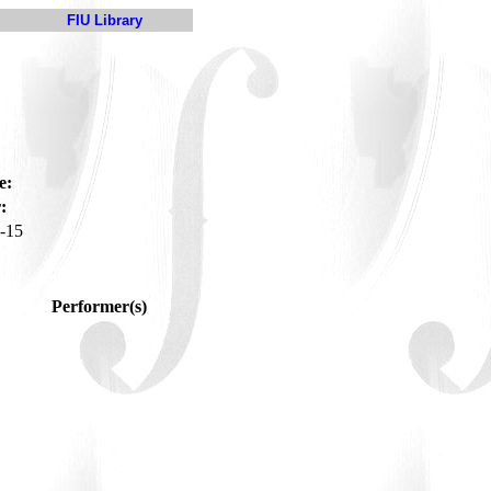
FIU Library
e:
:
-15
Performer(s)