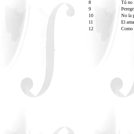
8
Tú no 
9
Peregr
10
No la 
11
El am
12
Como l