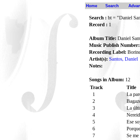
Home
Search
Advan
Search :
bt = "Daniel San
Record :
1
Album Title:
Daniel Sant
Music Publish Number:
Recording Label:
Borin
Artist(s):
Santos, Daniel
Notes:
Songs in Album:
12
Track
Title
1
La pa
2
Baga
3
La últ
4
Nerei
5
Ese s
6
Porqu
7
Se me 