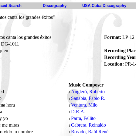
ced Search
Discography
USA-Cuba Discography
tos canta los grandes éxitos"
os canta los grandes éxitos
Format:
LP-12
DG-1011
quen
Recording Plac
Recording Year
Location:
PR-1
Music Composer
red
Angleró, Roberto
1
zo
Sanabia, Fabio R.
1
ima hora
Ventura, Milo
1
da
D.R.A.
1
oy yo
Parra, Fellito
1
e me miras
Cabrera, Reinaldo
1
olvido tu nombre
Rosado, Raúl René
1