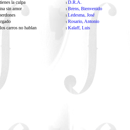
tienes la culpa
D.R.A.
1
ina sin amor
Brens, Bienvenido
1
perdones
Ledesma, José
1
argado
Rosario, Antonio
1
os carros no hablan
Kalaff, Luis
1