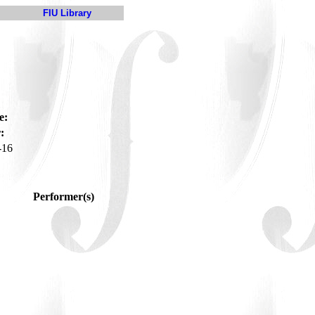
FIU Library
e:
:
-16
Performer(s)