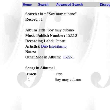
Home
Search
Advanced Search
Disco
Search :
bt = "Soy muy cubano"
Record :
1
Album Title:
Soy muy cubano
Music Publish Number:
1522-2
Recording Label:
Panart
Artist(s):
Dúo Espirituano
Notes:
Other Side in Album:
1522-1
Songs in Album:
1
Track
Title
1
Soy muy cubano