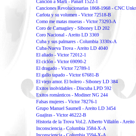
Canción a Martí - Panart 1522-1
Canciones Revolucionarias 1868-1968 - CNC Un
Carlota y su volumen - Victor 72518-B
Como me matas mueras - Victor 73293-A
Coro de Camagüey - Siboney LD 202
Coro Nacional - Areito LD 3369
Cuba y sus palmares - Columbia 3330x-A
Cuba-Nueva Trova - Areito LD 4040
El aliado - Victor 72012-1
El ciclón - Victor 69090-2
El dragado - Victor 72789-1
El gallo tapado - Victor 67681-B
El viejo amor. El bolero - Siboney LD 384
Exitos inolvidables - Discuba LPD 592
Exitos románticos - Modiner NG 244
Falsas mujeres - Victor 78276-1
Grupo Manuel Saumell - Areito LD 3454
Guajiras - Victor 46222-B
Historia de la Trova Vol.2. Alberto Villalón - Arei
Inconsciencia - Columbia 3584-X-A
Inconsciencia - Columbia 3594-X-A