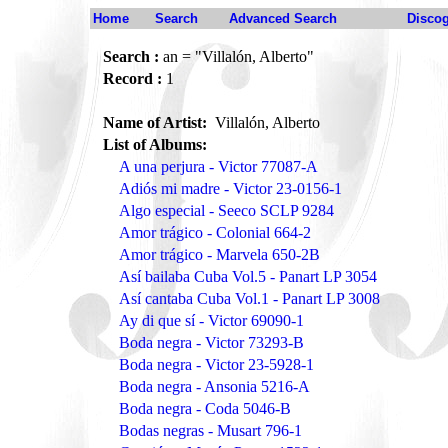
Home
Search
Advanced Search
Disco
Search :
an = "Villalón, Alberto"
Record :
1
Name of Artist:
Villalón, Alberto
List of Albums:
A una perjura - Victor 77087-A
Adiós mi madre - Victor 23-0156-1
Algo especial - Seeco SCLP 9284
Amor trágico - Colonial 664-2
Amor trágico - Marvela 650-2B
Así bailaba Cuba Vol.5 - Panart LP 3054
Así cantaba Cuba Vol.1 - Panart LP 3008
Ay di que sí - Victor 69090-1
Boda negra - Victor 73293-B
Boda negra - Victor 23-5928-1
Boda negra - Ansonia 5216-A
Boda negra - Coda 5046-B
Bodas negras - Musart 796-1