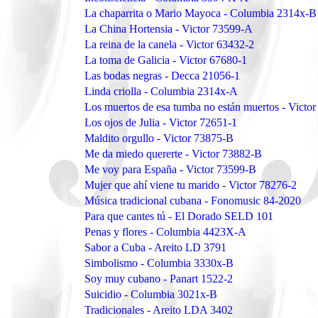
La chaparrita o Mario Mayoca - Columbia 2314x-B
La China Hortensia - Victor 73599-A
La reina de la canela - Victor 63432-2
La toma de Galicia - Victor 67680-1
Las bodas negras - Decca 21056-1
Linda criolla - Columbia 2314x-A
Los muertos de esa tumba no están muertos - Victo
Los ojos de Julia - Victor 72651-1
Maldito orgullo - Victor 73875-B
Me da miedo quererte - Victor 73882-B
Me voy para España - Victor 73599-B
Mujer que ahí viene tu marido - Victor 78276-2
Música tradicional cubana - Fonomusic 84-2020
Para que cantes tú - El Dorado SELD 101
Penas y flores - Columbia 4423X-A
Sabor a Cuba - Areito LD 3791
Simbolismo - Columbia 3330x-B
Soy muy cubano - Panart 1522-2
Suicidio - Columbia 3021x-B
Tradicionales - Areito LDA 3402