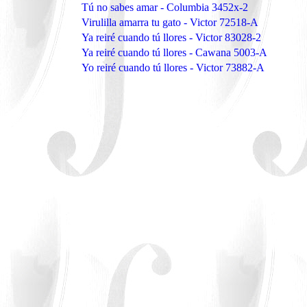
Tú no sabes amar - Columbia 3452x-2
Virulilla amarra tu gato - Victor 72518-A
Ya reiré cuando tú llores - Victor 83028-2
Ya reiré cuando tú llores - Cawana 5003-A
Yo reiré cuando tú llores - Victor 73882-A