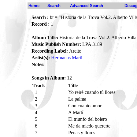
Home
Search
Advanced Search
Disco
Search :
bt = "Historia de la Trova Vol.2. Alberto Vill
Record :
1
Album Title:
Historia de la Trova Vol.2. Alberto Villa
Music Publish Number:
LPA 3189
Recording Label:
Areito
Artist(s):
Hermanas Martí
Notes:
Songs in Album:
12
Track
Title
1
Yo reiré cuando tú llores
2
La palma
3
Con cuanto amor
4
A Martí
5
El triunfo del bolero
6
Me da miedo quererte
7
Penas y flores