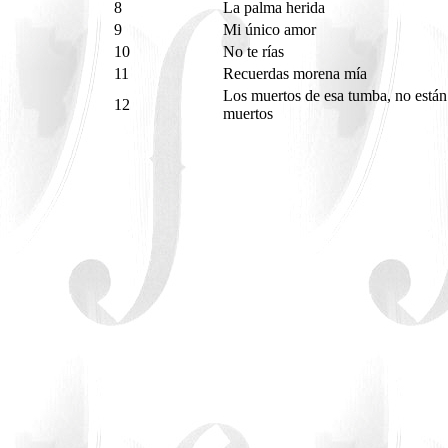
8
La palma herida
9
Mi único amor
10
No te rías
11
Recuerdas morena mía
Los muertos de esa tumba, no están
12
muertos