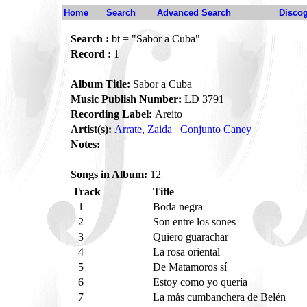
Home
Search
Advanced Search
Disco
Search :
bt = "Sabor a Cuba"
Record :
1
Album Title:
Sabor a Cuba
Music Publish Number:
LD 3791
Recording Label:
Areito
Artist(s):
Arrate, Zaida
Conjunto Caney
Notes:
Songs in Album:
12
Track
Title
1
Boda negra
2
Son entre los sones
3
Quiero guarachar
4
La rosa oriental
5
De Matamoros sí
6
Estoy como yo quería
7
La más cumbanchera de Belén