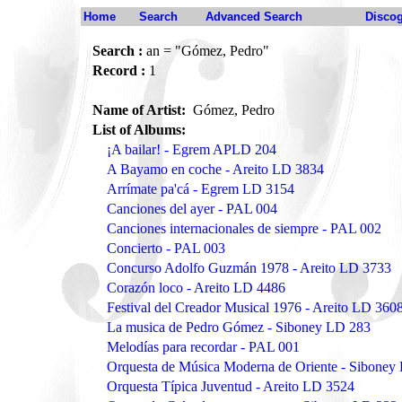
Home
Search
Advanced Search
Disco
Search :
an = "Gómez, Pedro"
Record :
1
Name of Artist:
Gómez, Pedro
List of Albums:
¡A bailar! - Egrem APLD 204
A Bayamo en coche - Areito LD 3834
Arrímate pa'cá - Egrem LD 3154
Canciones del ayer - PAL 004
Canciones internacionales de siempre - PAL 002
Concierto - PAL 003
Concurso Adolfo Guzmán 1978 - Areito LD 3733
Corazón loco - Areito LD 4486
Festival del Creador Musical 1976 - Areito LD 360
La musica de Pedro Gómez - Siboney LD 283
Melodías para recordar - PAL 001
Orquesta de Música Moderna de Oriente - Siboney
Orquesta Típica Juventud - Areito LD 3524