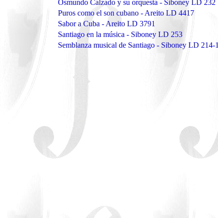
Osmundo Calzado y su orquesta - Siboney LD 232
Puros como el son cubano - Areito LD 4417
Sabor a Cuba - Areito LD 3791
Santiago en la música - Siboney LD 253
Semblanza musical de Santiago - Siboney LD 214-