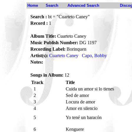
Home
Search
Advanced Search
Disco
Search :
bt = "Cuarteto Caney"
Record :
1
Album Title:
Cuarteto Caney
Music Publish Number:
DG 1197
Recording Label:
Borinquen
Artist(s):
Cuarteto Caney
Capo, Bobby
Notes:
Songs in Album:
12
Track
Title
1
Cuida un amor si lo tienes
2
Sed de amor
3
Locura de amor
4
Amor en silencio
5
Yo tené un baracón
6
Kenguere