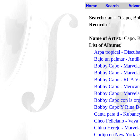
Home
Search
Advan
Search :
an = "Capo, Bo
Record :
1
Name of Artist:
Capo, 
List of Albums:
Arpa tropical - Discu
Bajo un palmar - Antil
Bobby Capo - Marvela
Bobby Capo - Marvela
Bobby Capo - RCA Vic
Bobby Capo - Merica
Bobby Capo - Marvela
Bobby Capo con la orq
Bobby Capo Y Rina De
Canta para ti - Kubane
Cheo Feliciano - Vaya
China Hereje - Marve
Cortijo en New York -