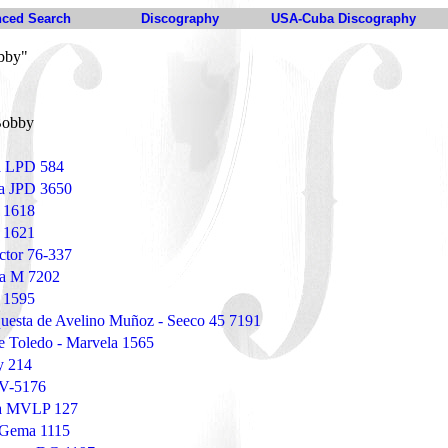
ced Search
Discography
USA-Cuba Discography
bby"
Bobby
ba LPD 584
la JPD 3650
 1618
 1621
tor 76-337
na M 7202
 1595
uesta de Avelino Muñoz - Seeco 45 7191
 Toledo - Marvela 1565
y 214
 V-5176
la MVLP 127
 Gema 1115