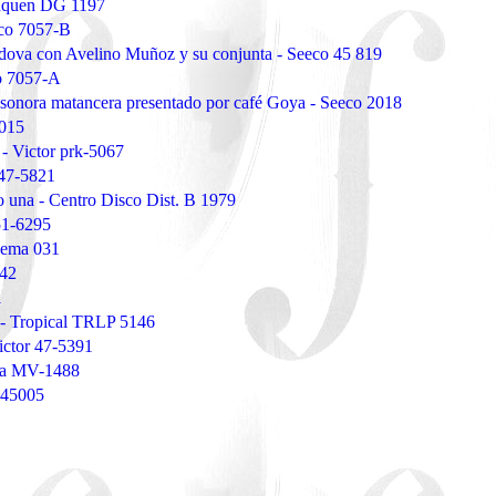
inquen DG 1197
eco 7057-B
ova con Avelino Muñoz y su conjunta - Seeco 45 819
co 7057-A
a sonora matancera presentado por café Goya - Seeco 2018
5015
- Victor prk-5067
 47-5821
 una - Centro Disco Dist. B 1979
51-6295
 Gema 031
542
1
 - Tropical TRLP 5146
ctor 47-5391
ela MV-1488
 45005