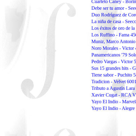
Cuarteto Caney - Bor
Debe ser tu amor - Se
Duo Rodríguez de Cord
La niña de casa - See
Los éxitos de oro de l
Los Ruffino - Fama 4
Muniz, Marco Antonio 
Noro Morales - Victor
Panamericanos '79 Solo
Pedro Vargas - Victor 
Sus 15 grandes hits -
Tiene sabor - Puchito 
Tradicion - Velvet 600
Tributo a Agustín Lara
Xavier Cugat - RCA Vi
Yayo El Indio - Marv
Yayo El Indio - Alegre