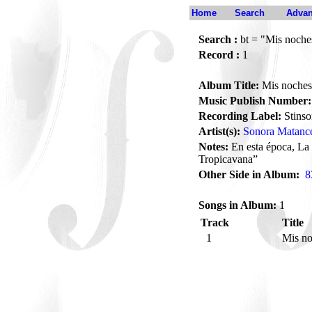
Home
Search
Advan
Search :
bt = "Mis noche
Record :
1
Album Title:
Mis noches
Music Publish Number:
Recording Label:
Stinso
Artist(s):
Sonora Matanc
Notes:
En esta época, La
Tropicavana”
Other Side in Album:
8
Songs in Album:
1
Track
Title
1
Mis no