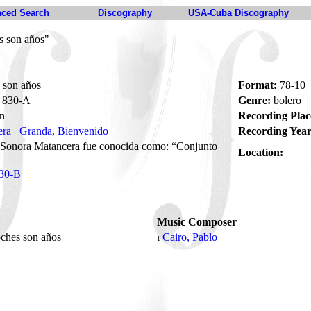
ced Search
Discography
USA-Cuba Discography
s son años"
 son años
Format:
78-10
830-A
Genre:
bolero
n
Recording Plac
era
Granda, Bienvenido
Recording Year
 Sonora Matancera fue conocida como: “Conjunto
Location:
30-B
Music Composer
ches son años
Cairo, Pablo
1