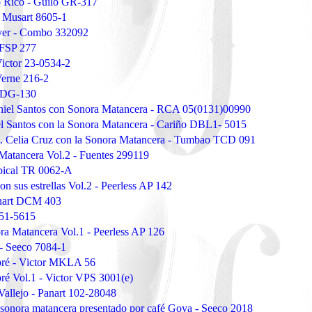
 Rico - Guilo GR-317
- Musart 8605-1
ayer - Combo 332092
r FSP 277
Victor 23-0534-2
Verne 216-2
a DG-130
niel Santos con Sonora Matancera - RCA 05(0131)00990
el Santos con la Sonora Matancera - Cariño DBL1- 5015
. Celia Cruz con la Sonora Matancera - Tumbao TCD 091
 Matancera Vol.2 - Fuentes 299119
pical TR 0062-A
n sus estrellas Vol.2 - Peerless AP 142
anart DCM 403
 51-5615
ora Matancera Vol.1 - Peerless AP 126
n - Seeco 7084-1
ré - Victor MKLA 56
é Vol.1 - Victor VPS 3001(e)
Vallejo - Panart 102-28048
a sonora matancera presentado por café Goya - Seeco 2018