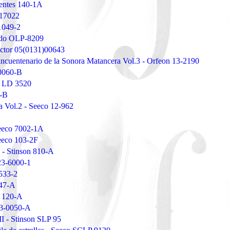
uentes 140-1A
 17022
1049-2
ando OLP-8209
ictor 05(0131)00643
incuentenario de la Sonora Matancera Vol.3 - Orfeon 13-2190
 0060-B
o LD 3520
5-B
a Vol.2 - Seeco 12-962
Seeco 7002-1A
Seeco 103-2F
 - Stinson 810-A
23-6000-1
533-2
847-A
o 120-A
 23-0050-A
I - Stinson SLP 95