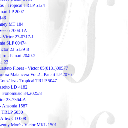
tos - Tropical TRLP 5124
anart LP 2007
3146
baney MT 184
 Seeco 7004-1A
 - Victor 23-0317-1
ania SLP 00474
Victor 23-5139-B
jiro - Panart 2049-2
ia 22
uarteto Flores - Victor 05(0131)00577
onora Matancera Vol.2 - Panart LP 2076
 González - Tropical TRLP 5047
 Areito LD 4182
- Fonomusic 84.2025/8
ctor 23-7364-A
 - Ansonia 1587
al TRLP 5030
- Artex CD 008
 Benny Moré - Victor MKL 1501