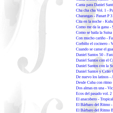
Canta para Daniel San
Cha cha cha Vol. 1 - P
Charangas - Panart P 
Cita en la noche - Ku
Como me da la gana -
Como se baila la Suisa
Con mucho cariño - F
Corbiño el cocinero - 
Cuando se canse el gua
Daniel Santos 50 - Fan
Daniel Santos con el C
Daniel Santos con la S
Daniel Santos y Celio
De nuevo los latinos -
Desde Cuba con ritmo 
Dos almas en una - Vi
Ecos del pasado vol. 2
El anacobero - Tropic
El Bárbaro del Ritmo 
El Bárbaro del Ritmo