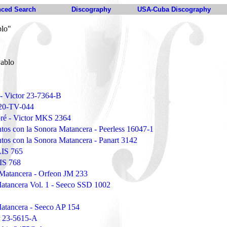
ced Search
Discography
USA-Cuba Discography
blo"
Pablo
 - Victor 23-7364-B
-20-TV-044
ré - Victor MKS 2364
ntos con la Sonora Matancera - Peerless 16047-1
ntos con la Sonora Matancera - Panart 3142
LIS 765
LIS 768
 Matancera - Orfeon JM 233
Matancera Vol. 1 - Seeco SSD 1002
Matancera - Seeco AP 154
r 23-5615-A