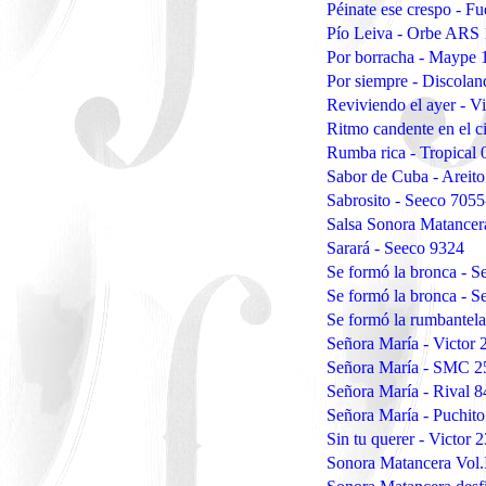
Péinate ese crespo - F
Pío Leiva - Orbe ARS
Por borracha - Maype 
Por siempre - Discol
Reviviendo el ayer - V
Ritmo candente en el c
Rumba rica - Tropical
Sabor de Cuba - Areit
Sabrosito - Seeco 705
Salsa Sonora Matancer
Sarará - Seeco 9324
Se formó la bronca - 
Se formó la bronca - 
Se formó la rumbantela
Señora María - Victor 
Señora María - SMC 2
Señora María - Rival 
Señora María - Puchit
Sin tu querer - Victor
Sonora Matancera Vol.I