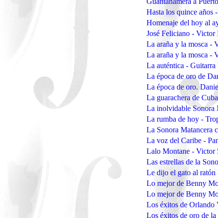
Guantanamera a Puerto
Hasta los quince años 
Homenaje del hoy al 
José Feliciano - Victo
La araña y la mosca - 
La araña y la mosca - 
La auténtica - Guitarr
La época de oro de Da
La época de oro. Dani
La guarachera de Cuba
La inolvidable Sonora
La rumba de hoy - Tro
La Sonora Matancera co
La voz del Caribe - P
Lalo Montane - Victor
Las estrellas de la Son
Le dijo el gato al rató
Lo mejor de Benny Mo
Lo mejor de Benny Mor
Los éxitos de Orlando 
Los éxitos de oro de l