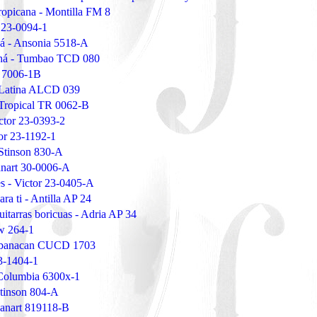
ropicana - Montilla FM 8
r 23-0094-1
á - Ansonia 5518-A
há - Tumbao TCD 080
o 7006-1B
 Latina ALCD 039
 Tropical TR 0062-B
ictor 23-0393-2
tor 23-1192-1
 Stinson 830-A
anart 30-0006-A
s - Victor 23-0405-A
ra ti - Antilla AP 24
itarras boricuas - Adria AP 34
w 264-1
ubanacan CUCD 1703
23-1404-1
- Columbia 6300x-1
 Stinson 804-A
 Panart 819118-B