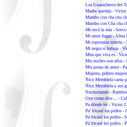
Los Guaracheros del T
Madre querida - Victo
Mambo con cha cha ch
Mambo con Cha cha c
Me tocó la mía - Seec
Mi amor fugaz - Alma
Mi esperanza muerta -
Mi negra sí trabaja - V
Mira que viva es - Vic
Mis noches son años -
Mis penas de amor - P
Mujeres, pobres mujere
Ñico Membiela canta pa
Ñico Membiela y sus gu
Nocturnando - Rainbo
Oye como dice… - C
Pa dónde iré - Victor 
Pa' fricasé los pollos 
Pá fricasé los pollos -
Pá fricasé los pollos -