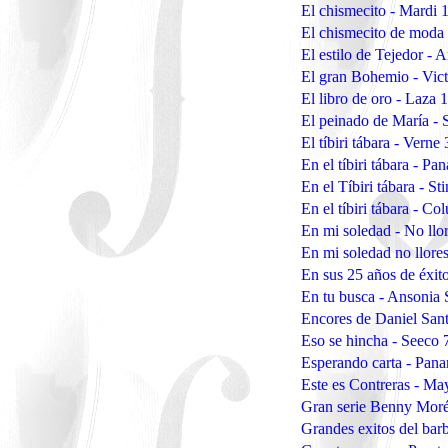
El chismecito - Mardi
El chismecito de moda
El estilo de Tejedor - 
El gran Bohemio - Vic
El libro de oro - Laza 
El peinado de María -
El tíbiri tábara - Verne
En el tíbiri tábara - Pa
En el Tíbiri tábara - S
En el tíbiri tábara - C
En mi soledad - No ll
En mi soledad no llor
En sus 25 años de éxit
En tu busca - Ansoni
Encores de Daniel San
Eso se hincha - Seeco
Esperando carta - Pana
Este es Contreras - 
Gran serie Benny Moré
Grandes exitos del ba