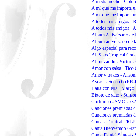
A media noche - Colu
A mí qué me importa us
A mí qué me importa u
A todos mis amigos -
A todos mis amigos - 
Album Aniversario de 
Album aniversario de l
Algo especial para rec
All Stars Tropical Con
Almorzando - Victor 
Amor con salsa - Tico
Amor y tragos - Anson
Así así - Seeco 66109
Baila con ella - Margo
Bigote de gato - Stins
Cachimba - SMC 2532
Canciones premiadas d
Canciones premiadas d
Canta - Tropical TRLP
Canta Bienvenido Gra
Canta Daniel Santos 