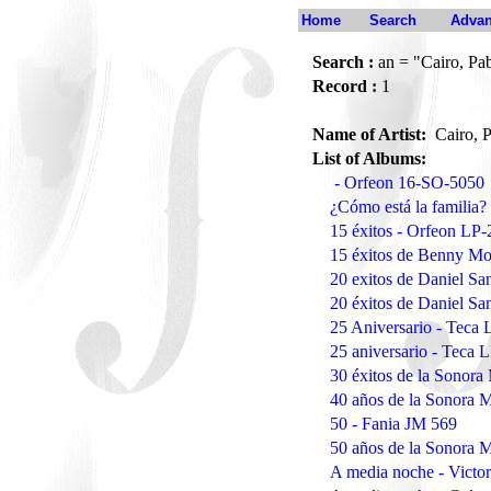
Home
Search
Advan
Search :
an = "Cairo, Pa
Record :
1
Name of Artist:
Cairo, 
List of Albums:
- Orfeon 16-SO-5050
¿Cómo está la familia?
15 éxitos - Orfeon LP
15 éxitos de Benny Mo
20 exitos de Daniel Sa
20 éxitos de Daniel Sa
25 Aniversario - Teca 
25 aniversario - Teca 
30 éxitos de la Sonora
40 años de la Sonora 
50 - Fania JM 569
50 años de la Sonora 
A media noche - Victo