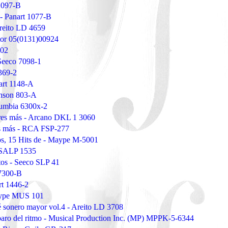
 1097-B
 - Panart 1077-B
Areito LD 4659
tor 05(0131)00924
102
 Seeco 7098-1
 369-2
nart 1148-A
tinson 803-A
olumbia 6300x-2
ores más - Arcano DKL 1 3060
es más - RCA FSP-277
os, 15 Hits de - Maype M-5001
a SALP 1535
tos - Seeco SLP 41
 7300-B
rt 1446-2
Maype MUS 101
 sonero mayor vol.4 - Areito LD 3708
rbaro del ritmo - Musical Production Inc. (MP) MPPK-5-6344