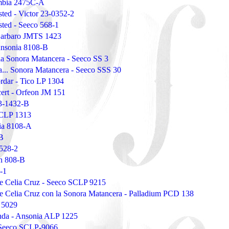
mbia 2475C-A
ted - Victor 23-0352-2
sted - Seeco 568-1
 Barbaro JMTS 1423
Ansonia 8108-B
la Sonora Matancera - Seeco SS 3
a... Sonora Matancera - Seeco SSS 30
ordar - Tico LP 1304
cert - Orfeon JM 151
23-1432-B
 CLP 1313
ia 8108-A
-B
 528-2
on 808-B
-1
e Celia Cruz - Seeco SCLP 9215
e Celia Cruz con la Sonora Matancera - Palladium PCD 138
 5029
nda - Ansonia ALP 1225
- Seeco SCLP-9066