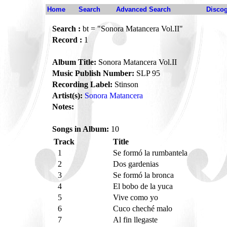
Home
Search
Advanced Search
Disco
Search :
bt = "Sonora Matancera Vol.II"
Record :
1
Album Title:
Sonora Matancera Vol.II
Music Publish Number:
SLP 95
Recording Label:
Stinson
Artist(s):
Sonora Matancera
Notes:
Songs in Album:
10
Track
Title
1
Se formó la rumbantela
2
Dos gardenias
3
Se formó la bronca
4
El bobo de la yuca
5
Vive como yo
6
Cuco cheché malo
7
Al fin llegaste