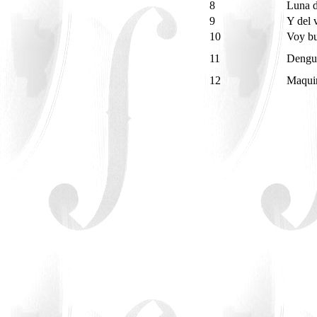
8
Luna 
9
Y del
10
Voy b
11
Deng
12
Maqui