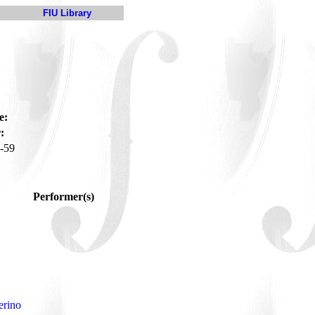
FIU Library
e:
:
-59
Performer(s)
erino