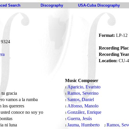
ced Search
Discography
USA-Cuba Discography
Format:
LP-12
9324
Recording Plac
era
Recording Year
Location:
CU-4
Music Composer
á
Aparicio, Evaristo
1
s tu gracia
Ramos, Severino
1
ro vamos a la rumba
Santos, Daniel
1
n los quereres
Alfonso, Manolo
1
 usted conoce no soy yo
González, Enrique
1
bonitas
Guerra, Jesús
1
ia ni luna
Jauma, Humberto
Ramos, Sev
1
2