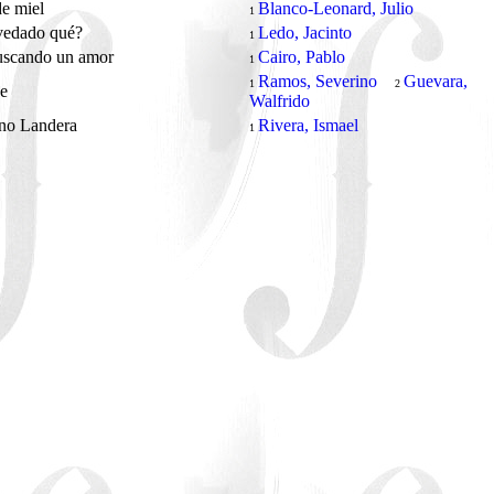
de miel
Blanco-Leonard, Julio
1
 vedado qué?
Ledo, Jacinto
1
uscando un amor
Cairo, Pablo
1
Ramos, Severino
Guevara,
1
2
ue
Walfrido
no Landera
Rivera, Ismael
1