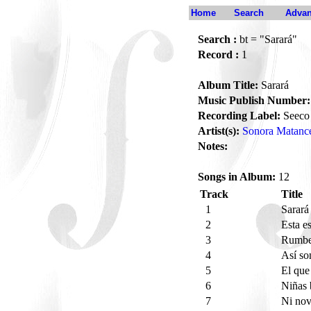
Home
Search
Advan
Search :
bt = "Sarará"
Record :
1
Album Title:
Sarará
Music Publish Number:
Recording Label:
Seeco
Artist(s):
Sonora Matanc
Notes:
Songs in Album:
12
Track
Title
1
Sarar
2
Esta e
3
Rumbe
4
Así so
5
El que
6
Niñas 
7
Ni nov