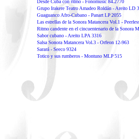
Desde Cuba con ritmo - Fonomusic 84.2770
Grupo Irakere Teatro Amadeo Roldán - Areito LD 
Guaguanco Afro-Cubano - Panart LP 2055
Las estrellas de la Sonora Matancera Vol.1 - Peerle
Ritmo candente en el cincuentenario de la Sonora 
Sabor cubano - Areito LPA 3316
Salsa Sonora Matancera Vol.3 - Orfeon 12-963
Sarará - Seeco 9324
Totico y sus rumberos - Montuno MLP 515