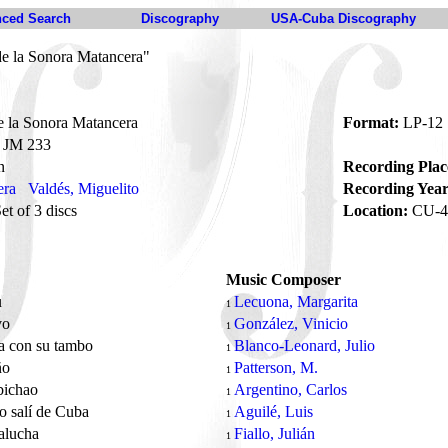
ced Search
Discography
USA-Cuba Discography
de la Sonora Matancera"
e la Sonora Matancera
Format:
LP-12
JM 233
n
Recording Plac
era
Valdés, Miguelito
Recording Year
t of 3 discs
Location:
CU-4
Music Composer
u
Lecuona, Margarita
1
vo
González, Vinicio
1
a con su tambo
Blanco-Leonard, Julio
1
ño
Patterson, M.
1
ichao
Argentino, Carlos
1
 salí de Cuba
Aguilé, Luis
1
alucha
Fiallo, Julián
1