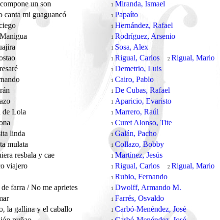
e compone un son
Miranda, Ismael
1
o canta mi guaguancó
Papaíto
1
ciego
Hernández, Rafael
1
 Manigua
Rodríguez, Arsenio
1
ajira
Sosa, Alex
1
ostao
Rigual, Carlos
Rigual, Mario
1
2
resaré
Demetrio, Luis
1
rnando
Cairo, Pablo
1
crán
De Cubas, Rafael
1
azo
Aparicio, Evaristo
1
a de Lola
Marrero, Raúl
1
ona
Curet Alonso, Tite
1
ita linda
Galán, Pacho
1
ta mulata
Collazo, Bobby
1
iera resbala y cae
Martínez, Jesús
1
o viajero
Rigual, Carlos
Rigual, Mario
1
2
Rubio, Fernando
1
de farra / No me aprietes
Dwolff, Armando M.
1
 mar
Farrés, Osvaldo
1
o, la gallina y el caballo
Carbó-Menéndez, José
1
ujón puñao
Carbó-Menéndez, José