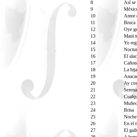
8
Así s
9
Méxic
10
Amor 
11
Bruca
12
Oye gu
13
Mani t
14
Yo reg
15
Noctu
16
El ala
17
Cañon
18
La hij
19
Anaca
20
Ay cos
21
Serena
22
Cualqu
23
Muñec
24
Brisa
25
Noche 
26
En el
27
El gall
28
A bur