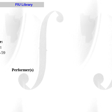
FIU Library
e:
:
-59
Performer(s)