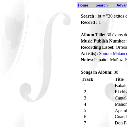
Home
Search
Advan
Search :
bt = "30 éxitos 
Record :
1
Album Title:
30 éxitos d
Music Publish Number:
Recording Label:
Orfeo
Artist(s):
Sonora Matanc
Notes:
Papaíto=Muñoz. Se
Songs in Album:
30
Track
Title
1
Babal
2
El chi
3
Cántal
4
Maño
5
Apamb
6
Cuando
7
Don P