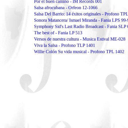
Por el buen camino - IM Records 001
Salsa afrocubana - Orfeon 12-1066
Salsa Del Barrio: 14 éxitos originales - Profono TP
Sonora Matancera/ Ismael Miranda - Fania LPS 99
Symphony Sid's Last Radio Broadcast - Fania SLP
The best of - Fania LP 513
Versos de nuestra cultura - Musica Estival ME-028
Viva la Salsa - Profono TLP 1401
Willie Colón Su vida musical - Profono TPL 1402