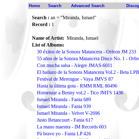
Home
Search
Advanced Search
Disco
Search :
an = "Miranda, Ismael"
Record :
1
Name of Artist:
Miranda, Ismael
List of Albums:
30 éxitos de la Sonora Matancera - Orfeon JM 233
55 años de la Sonora Matancera Disco No. 1 - Orf
Con mucha salsa - Alegre JMAS-6011
El bailazo de la Sonora Matancera Vol.2 - Beta L
Festival de Merengue - Vaya JMVS 87
Hasta la última gota - RMM RML 80496
Homenaje a Benny vol.2 - Tico JMTS 1436
Ismael Miranda - Fania 689
Ismael Miranda - Fania 939
Ismael Miranda - Velvet V-2696
Justo Betancourt - Fania 617
La mano maestra - IM Records 003
Pá bravo yo - Fania LP 426