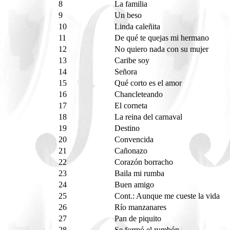
8
La familia
9
Un beso
10
Linda caleñita
11
De qué te quejas mi hermano
12
No quiero nada con su mujer
13
Caribe soy
14
Señora
15
Qué corto es el amor
16
Chancleteando
17
El corneta
18
La reina del carnaval
19
Destino
20
Convencida
21
Cañonazo
22
Corazón borracho
23
Baila mi rumba
24
Buen amigo
25
Cont.: Aunque me cueste la vida
26
Río manzanares
27
Pan de piquito
28
Se formó el rumbón