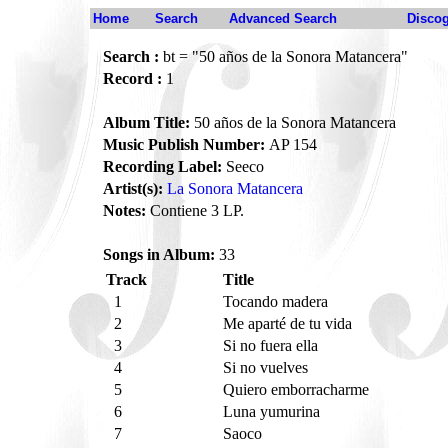
Home
Search
Advanced Search
Disco
Search :
bt = "50 años de la Sonora Matancera"
Record :
1
Album Title:
50 años de la Sonora Matancera
Music Publish Number:
AP 154
Recording Label:
Seeco
Artist(s):
La Sonora Matancera
Notes:
Contiene 3 LP.
Songs in Album:
33
Track
Title
1
Tocando madera
2
Me aparté de tu vida
3
Si no fuera ella
4
Si no vuelves
5
Quiero emborracharme
6
Luna yumurina
7
Saoco