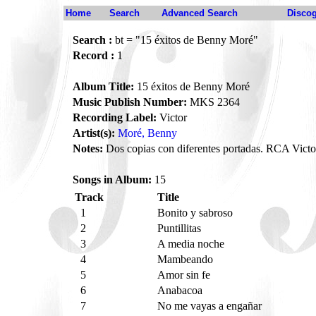
Home
Search
Advanced Search
Disco
Search :
bt = "15 éxitos de Benny Moré"
Record :
1
Album Title:
15 éxitos de Benny Moré
Music Publish Number:
MKS 2364
Recording Label:
Victor
Artist(s):
Moré, Benny
Notes:
Dos copias con diferentes portadas. RCA Victo
Songs in Album:
15
Track
Title
1
Bonito y sabroso
2
Puntillitas
3
A media noche
4
Mambeando
5
Amor sin fe
6
Anabacoa
7
No me vayas a engañar