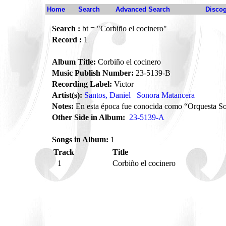
Home
Search
Advanced Search
Disco
Search :
bt = "Corbiño el cocinero"
Record :
1
Album Title:
Corbiño el cocinero
Music Publish Number:
23-5139-B
Recording Label:
Victor
Artist(s):
Santos, Daniel
Sonora Matancera
Notes:
En esta época fue conocida como “Orquesta S
Other Side in Album:
23-5139-A
Songs in Album:
1
Track
Title
1
Corbiño el cocinero