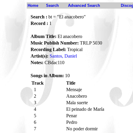
Home
Search
Advanced Search
Disco
Search :
bt = "El anacobero"
Record :
1
Album Title:
El anacobero
Music Publish Number:
TRLP 5030
Recording Label:
Tropical
Artist(s):
Santos, Daniel
Notes:
CBdac110
Songs in Album:
10
Track
Title
1
Mensaje
2
Anacobero
3
Mala suerte
4
El peinado de María
5
Penar
6
Pedro
7
No poder dormir