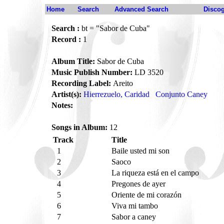
Home
Search
Advanced Search
Disco
Search :
bt = "Sabor de Cuba"
Record :
1
Album Title:
Sabor de Cuba
Music Publish Number:
LD 3520
Recording Label:
Areito
Artist(s):
Hierrezuelo, Caridad
Conjunto Caney
Notes:
Songs in Album:
12
Track
Title
1
Baile usted mi son
2
Saoco
3
La riqueza está en el campo
4
Pregones de ayer
5
Oriente de mi corazón
6
Viva mi tambo
7
Sabor a caney