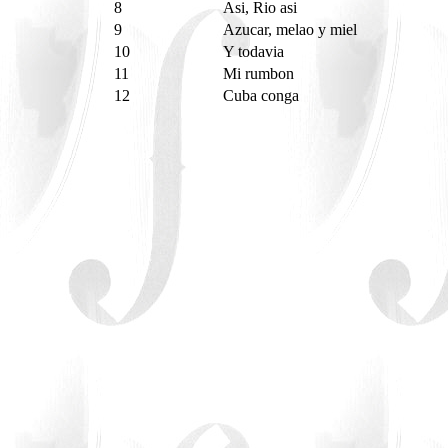
8
Asi, Rio asi
9
Azucar, melao y miel
10
Y todavia
11
Mi rumbon
12
Cuba conga