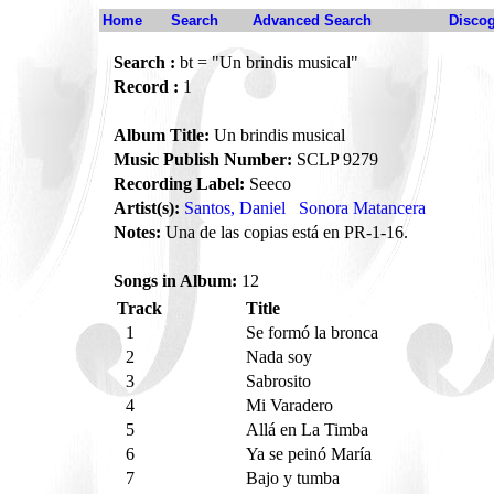
Home
Search
Advanced Search
Disco
Search :
bt = "Un brindis musical"
Record :
1
Album Title:
Un brindis musical
Music Publish Number:
SCLP 9279
Recording Label:
Seeco
Artist(s):
Santos, Daniel
Sonora Matancera
Notes:
Una de las copias está en PR-1-16.
Songs in Album:
12
Track
Title
1
Se formó la bronca
2
Nada soy
3
Sabrosito
4
Mi Varadero
5
Allá en La Timba
6
Ya se peinó María
7
Bajo y tumba