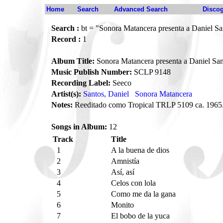
Home
Search
Advanced Search
Disco
Search :
bt = "Sonora Matancera presenta a Daniel Sa
Record :
1
Album Title:
Sonora Matancera presenta a Daniel San
Music Publish Number:
SCLP 9148
Recording Label:
Seeco
Artist(s):
Santos, Daniel
Sonora Matancera
Notes:
Reeditado como Tropical TRLP 5109 ca. 1965
Songs in Album:
12
Track
Title
1
A la buena de dios
2
Amnistía
3
Así, así
4
Celos con lola
5
Como me da la gana
6
Monito
7
El bobo de la yuca