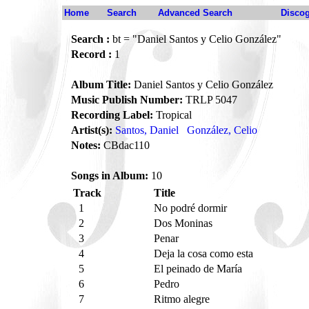
Home
Search
Advanced Search
Disco
Search :
bt = "Daniel Santos y Celio González"
Record :
1
Album Title:
Daniel Santos y Celio González
Music Publish Number:
TRLP 5047
Recording Label:
Tropical
Artist(s):
Santos, Daniel
González, Celio
Notes:
CBdac110
Songs in Album:
10
Track
Title
1
No podré dormir
2
Dos Moninas
3
Penar
4
Deja la cosa como esta
5
El peinado de María
6
Pedro
7
Ritmo alegre