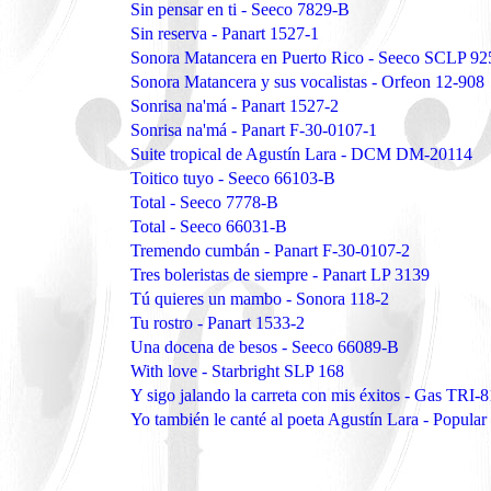
Sin pensar en ti - Seeco 7829-B
Sin reserva - Panart 1527-1
Sonora Matancera en Puerto Rico - Seeco SCLP 92
Sonora Matancera y sus vocalistas - Orfeon 12-908
Sonrisa na'má - Panart 1527-2
Sonrisa na'má - Panart F-30-0107-1
Suite tropical de Agustín Lara - DCM DM-20114
Toitico tuyo - Seeco 66103-B
Total - Seeco 7778-B
Total - Seeco 66031-B
Tremendo cumbán - Panart F-30-0107-2
Tres boleristas de siempre - Panart LP 3139
Tú quieres un mambo - Sonora 118-2
Tu rostro - Panart 1533-2
Una docena de besos - Seeco 66089-B
With love - Starbright SLP 168
Y sigo jalando la carreta con mis éxitos - Gas TRI-8
Yo también le canté al poeta Agustín Lara - Popular