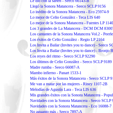
Le dió con la sartén - Seeco 66143-B
Llegó la Sonora Matancera - Seeco SCLP 9156
Lo inédito de la Sonora Matancera - Eco 25974-9
Lo mejor de Celio González - Teca LIS 640
Lo mejor de la Sonora Matancera - Fuentes LP 114
Los 3 grandes de La Matancera - DCM DCM 8300
Los cantantes de la Sonora Matancera Vol.2 - Peerl
Los éxitos de Celio González - Regio LP 2164
Los Invita a Bailar (Invites you to dance) - Seeco 
Los Invita a Bailar (Invites you to dance) - Bronjo
Los reyes del ritmo - Seeco SCLP 92290
Los últimos de Celio González - Seeco SCLP 9189
Madre rumba - Seeco 66087-A
Mambo infierno - Panart 1533-1
Más éxitos de la Sonora Matancera - Seeco SCLP 
Me van a matar por las mujeres - Riney 1107-2B
Melodías de Agustín Lara - Teca LIS 636
Mis grandes éxitos con la Sonora Matancera - Popu
Navidades con la Sonora Matancera - Seeco SCLP 
Navidades con la Sonora Matancera - Eco 16088-7
No aguanto más - Seeco 7897-A