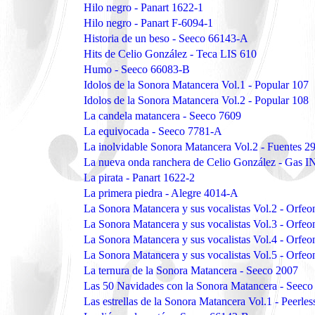
Hilo negro - Panart 1622-1
Hilo negro - Panart F-6094-1
Historia de un beso - Seeco 66143-A
Hits de Celio González - Teca LIS 610
Humo - Seeco 66083-B
Idolos de la Sonora Matancera Vol.1 - Popular 107
Idolos de la Sonora Matancera Vol.2 - Popular 108
La candela matancera - Seeco 7609
La equivocada - Seeco 7781-A
La inolvidable Sonora Matancera Vol.2 - Fuentes 2
La nueva onda ranchera de Celio González - Gas 
La pirata - Panart 1622-2
La primera piedra - Alegre 4014-A
La Sonora Matancera y sus vocalistas Vol.2 - Orfe
La Sonora Matancera y sus vocalistas Vol.3 - Orfe
La Sonora Matancera y sus vocalistas Vol.4 - Orfeo
La Sonora Matancera y sus vocalistas Vol.5 - Orfe
La ternura de la Sonora Matancera - Seeco 2007
Las 50 Navidades con la Sonora Matancera - Seec
Las estrellas de la Sonora Matancera Vol.1 - Peerle