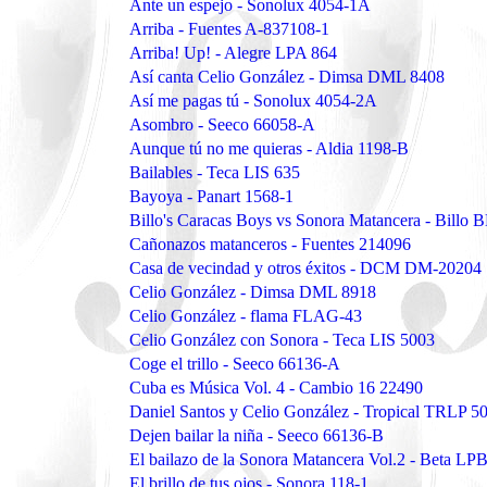
Ante un espejo - Sonolux 4054-1A
Arriba - Fuentes A-837108-1
Arriba! Up! - Alegre LPA 864
Así canta Celio González - Dimsa DML 8408
Así me pagas tú - Sonolux 4054-2A
Asombro - Seeco 66058-A
Aunque tú no me quieras - Aldia 1198-B
Bailables - Teca LIS 635
Bayoya - Panart 1568-1
Billo's Caracas Boys vs Sonora Matancera - Billo 
Cañonazos matanceros - Fuentes 214096
Casa de vecindad y otros éxitos - DCM DM-20204
Celio González - Dimsa DML 8918
Celio González - flama FLAG-43
Celio González con Sonora - Teca LIS 5003
Coge el trillo - Seeco 66136-A
Cuba es Música Vol. 4 - Cambio 16 22490
Daniel Santos y Celio González - Tropical TRLP 5
Dejen bailar la niña - Seeco 66136-B
El bailazo de la Sonora Matancera Vol.2 - Beta L
El brillo de tus ojos - Sonora 118-1