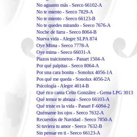
No aguanto más - Seeco 66102-A
No te miento - Seeco 7829-A
No te miento - Seeco 66123-B
No te quedes mirando - Seeco 7676-A
Noche de farra - Seeco 8064-B
Nueva vida - Alegre SLPA 874
Oye Mima - Seeco 7778-A
Oye mima - Seeco 66031-A
Plazos traicioneros - Panart 1504-A
Por qué palpitas - Seeco 8064-A
Por una cara bonita - Sonolux 4056-1A
Pos qué me queda - Sonolux 4056-2A
Psicología - Alegre 4014-B
Qué rico canta Celio González - Gema LPG 3013
Qué temor te abraza - Seeco 66103-A
Qué triste es la vida - Panart F-6094-2
Quémame los ojos - Seeco 7632-A
Recuerdos de Navidad - Seeco 7850-A
Si tuviera tu amor - Seeco 7632-B
Sin pensar en ti - Seeco 66123-A