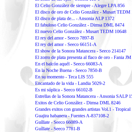
El Celio González de siempre - Alegre LPA 856
El disco de oro de Celio González - Musart TEDM
El disco de plata de... - Ansonia ALP 1372
El fabuloso Celio González - Dimsa DML 8474
El nuevo Celio González - Musart TEDM 10648
El rey del amor - Seeco 7897-B
El rey del amor - Seeco 66151-A
El show de la Sonora Matancera - Seeco 214147
El zorro de plata presenta al flaco de oro - Fania J
En el balcón aquél - Seeco 66083-A
En la Noche Buena - Seeco 7850-B
En su momento - Teca LIS 555
Encantado de la vida - Landia 5029-2
Es mi súplica - Seeco 66102-B
Estrellas de la Sonora Matancera - Ansonia SALP 
Exitos de Celio González - Dimsa DML 8246
Grandes exitos con grandes artistas Vol.1 - Tropical
Guajira habanera - Fuentes A-837108-2
Guíllate - Seeco 66089-A
Guíllate - Seeco 7781-B