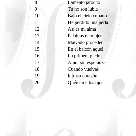
8
Lamento jarocho
9
Tú no son lubia
10
Bajo el cielo cubano
11
He perdido una perla
12
Así es mi alma
13
Palabras de mujer
14
Malvado proceder
15
En el balcón aquel
16
La primera piedra
17
Amor sin esperanza
18
Cuando vuelvas
19
Intruso corazón
20
Quémame los ojos