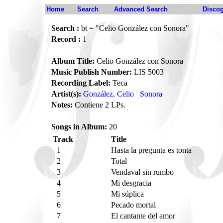
Home
Search
Advanced Search
Disco
Search :
bt = "Celio González con Sonora"
Record :
1
Album Title:
Celio González con Sonora
Music Publish Number:
LIS 5003
Recording Label:
Teca
Artist(s):
González, Celio
Sonora
Notes:
Contiene 2 LPs.
Songs in Album:
20
Track
Title
1
Hasta la pregunta es tonta
2
Total
3
Vendaval sin rumbo
4
Mi desgracia
5
Mi súplica
6
Pecado mortal
7
El cantante del amor