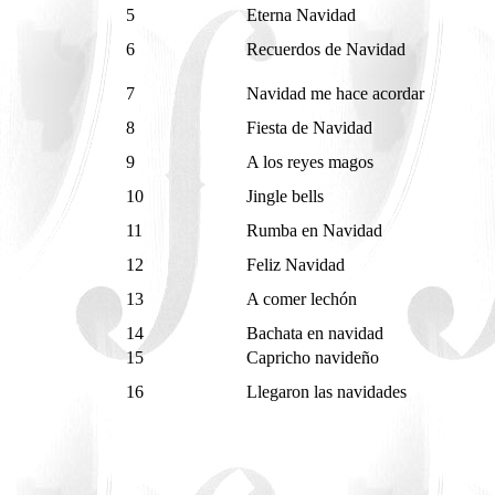
5
Eterna Navidad
6
Recuerdos de Navidad
7
Navidad me hace acordar
8
Fiesta de Navidad
9
A los reyes magos
10
Jingle bells
11
Rumba en Navidad
12
Feliz Navidad
13
A comer lechón
14
Bachata en navidad
15
Capricho navideño
16
Llegaron las navidades