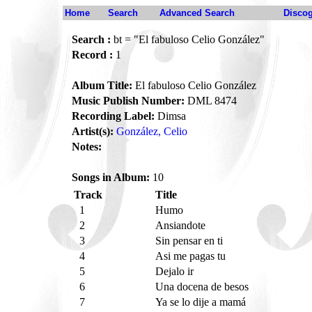
Home
Search
Advanced Search
Disco
Search :
bt = "El fabuloso Celio González"
Record :
1
Album Title:
El fabuloso Celio González
Music Publish Number:
DML 8474
Recording Label:
Dimsa
Artist(s):
González, Celio
Notes:
Songs in Album:
10
Track
Title
1
Humo
2
Ansiandote
3
Sin pensar en ti
4
Asi me pagas tu
5
Dejalo ir
6
Una docena de besos
7
Ya se lo dije a mamá