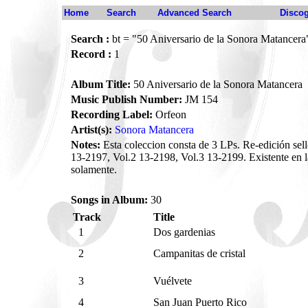
Home
Search
Advanced Search
Disco
Search :
bt = "50 Aniversario de la Sonora Matancera
Record :
1
Album Title:
50 Aniversario de la Sonora Matancera
Music Publish Number:
JM 154
Recording Label:
Orfeon
Artist(s):
Sonora Matancera
Notes:
Esta coleccion consta de 3 LPs. Re-edición sel
13-2197, Vol.2 13-2198, Vol.3 13-2199. Existente en l
solamente.
Songs in Album:
30
Track
Title
1
Dos gardenias
2
Campanitas de cristal
3
Vuélvete
4
San Juan Puerto Rico