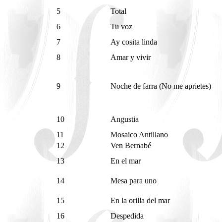
5
Total
6
Tu voz
7
Ay cosita linda
8
Amar y vivir
9
Noche de farra (No me aprietes)
10
Angustia
11
Mosaico Antillano
12
Ven Bernabé
13
En el mar
14
Mesa para uno
15
En la orilla del mar
16
Despedida