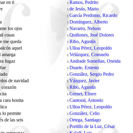
nar en ti
Ramos, Pedrito
1
re
de Jesús, Mario
1
García Perdomo, Ricardo
1
ia
Domínguez, Alberto
1
me los ojos
Navarro, Nelson
1
il cosas
Quiñones, José Dolores
1
ue me queda
Ribo, Agustín
1
balcón aquel
Ulloa Pérez, Leopoldo
1
d amarga
Velázquez, Consuelo
1
ra fugaz
Andrade Somellan, Oneida
1
fue
Duarte, Ernesto
1
ulado
González, Sergio Pedro
1
rdos de navidad
Vázquez, Javier
1
o corazón
Ribo, Agustín
1
cita
Grenet, Eliseo
1
a cara bonita
Cantoral, Antonio
1
lica
Ulloa Pérez, Leopoldo
1
s lo permite
González, Celio
1
s de las seis
Ortega, Santiago
1
o
Portillo de la Luz, César
1
in esperanza
Kalaff, Luis