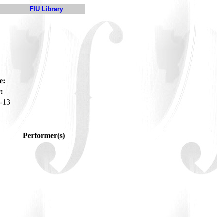
FIU Library
e:
:
-13
Performer(s)