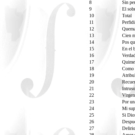
8
Sin pe
9
El sob
10
Total
11
Perfid
12
Quema
13
Cien m
14
Pos q
15
En el 
16
Verda
17
Quime
18
Como 
19
Atrib
20
Recue
21
Intrus
22
Virgen
23
Por un
24
Mi sup
25
Si Dio
26
Despué
27
Deliri
28
Amor s