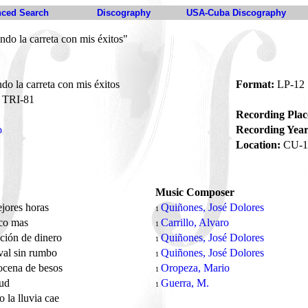
ced Search
Discography
USA-Cuba Discography
ndo la carreta con mis éxitos"
do la carreta con mis éxitos
Format:
LP-12
TRI-81
Recording Plac
o
Recording Year
Location:
CU-1
Music Composer
jores horas
Quiñones, José Dolores
1
co mas
Carrillo, Alvaro
1
ción de dinero
Quiñones, José Dolores
1
val sin rumbo
Quiñones, José Dolores
1
ocena de besos
Oropeza, Mario
1
tud
Guerra, M.
1
 la lluvia cae