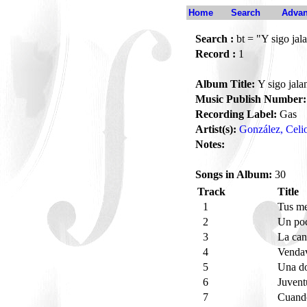
Home
Search
Advan
Search :
bt = "Y sigo jala
Record :
1
Album Title:
Y sigo jalan
Music Publish Number:
Recording Label:
Gas
Artist(s):
González, Celi
Notes:
Songs in Album:
30
Track
Title
1
Tus me
2
Un po
3
La can
4
Venda
5
Una d
6
Juven
7
Cuando