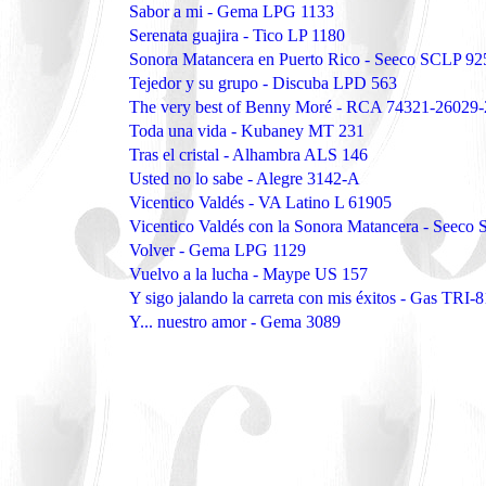
Sabor a mi - Gema LPG 1133
Serenata guajira - Tico LP 1180
Sonora Matancera en Puerto Rico - Seeco SCLP 92
Tejedor y su grupo - Discuba LPD 563
The very best of Benny Moré - RCA 74321-26029-
Toda una vida - Kubaney MT 231
Tras el cristal - Alhambra ALS 146
Usted no lo sabe - Alegre 3142-A
Vicentico Valdés - VA Latino L 61905
Vicentico Valdés con la Sonora Matancera - Seeco
Volver - Gema LPG 1129
Vuelvo a la lucha - Maype US 157
Y sigo jalando la carreta con mis éxitos - Gas TRI-8
Y... nuestro amor - Gema 3089