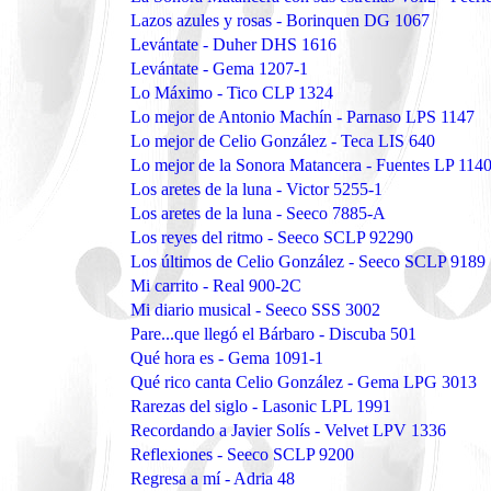
Lazos azules y rosas - Borinquen DG 1067
Levántate - Duher DHS 1616
Levántate - Gema 1207-1
Lo Máximo - Tico CLP 1324
Lo mejor de Antonio Machín - Parnaso LPS 1147
Lo mejor de Celio González - Teca LIS 640
Lo mejor de la Sonora Matancera - Fuentes LP 114
Los aretes de la luna - Victor 5255-1
Los aretes de la luna - Seeco 7885-A
Los reyes del ritmo - Seeco SCLP 92290
Los últimos de Celio González - Seeco SCLP 9189
Mi carrito - Real 900-2C
Mi diario musical - Seeco SSS 3002
Pare...que llegó el Bárbaro - Discuba 501
Qué hora es - Gema 1091-1
Qué rico canta Celio González - Gema LPG 3013
Rarezas del siglo - Lasonic LPL 1991
Recordando a Javier Solís - Velvet LPV 1336
Reflexiones - Seeco SCLP 9200
Regresa a mí - Adria 48