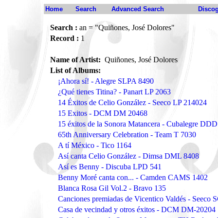
Home
Search
Advanced Search
Disco
Search :
an = "Quiñones, José Dolores"
Record :
1
Name of Artist:
Quiñones, José Dolores
List of Albums:
¡Ahora sí! - Alegre SLPA 8490
¿Qué tienes Titina? - Panart LP 2063
14 Éxitos de Celio González - Seeco LP 214024
15 Exitos - DCM DM 20468
15 éxitos de la Sonora Matancera - Cubalegre DD
65th Anniversary Celebration - Team T 7030
A tí México - Tico 1164
Así canta Celio González - Dimsa DML 8408
Así es Benny - Discuba LPD 541
Benny Moré canta con... - Camden CAMS 1402
Blanca Rosa Gil Vol.2 - Bravo 135
Canciones premiadas de Vicentico Valdés - Seeco
Casa de vecindad y otros éxitos - DCM DM-20204