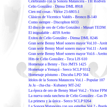
Celebrando con la Sonora Matancera - TH Rodven
Celio González - Dimsa DML 8918
Cien mil cosas - Victor 23-6803-1
Clásicos de Vicentico Valdés - Bronco B-140
Como siempre - Discophon 6033
El disco de oro de Celio González - Musart TEDM
El inigualable - 4059 Areito
Exitos de Celio González - Dimsa DML 8246
Gran serie Benny Moré sonero mayor Vol.10 - Are
Gran serie Benny Moré sonero mayor Vol.11 - Are
Gran serie Benny Moré sonero mayor Vol.6 - Arei
Hits de Celio González - Teca LIS 610
Homenaje a Benny - Tico JMTS 1425
Homenaje a Yemayá - Seeco SCLP 9312
Homenaje póstumo - Discuba LPD 564
Idolos de la Sonora Matancera Vol.1 - Popular 107
Ja Ja - cha-cha - Kubaney MT-242
La época de oro de Benny Moré Vol.2 - Victor FPM
La nueva onda ranchera de Celio González - Gas 
La primera y la única - Seeco SCLP 9264
La Sonora Matancera con sus estrellas Vol.2 - Peer