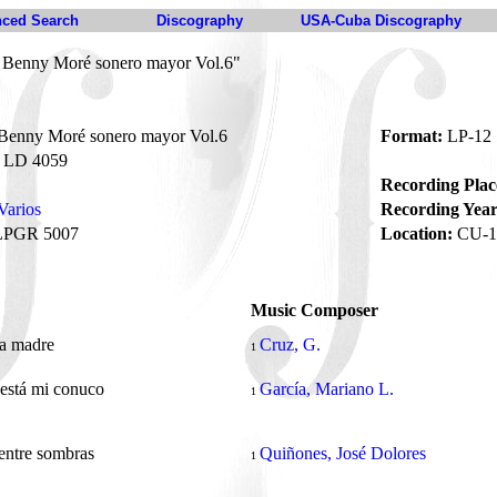
ced Search
Discography
USA-Cuba Discography
e Benny Moré sonero mayor Vol.6"
 Benny Moré sonero mayor Vol.6
Format:
LP-12
LD 4059
Recording Plac
Varios
Recording Year
LPGR 5007
Location:
CU-1
Music Composer
na madre
Cruz, G.
1
está mi conuco
García, Mariano L.
1
entre sombras
Quiñones, José Dolores
1