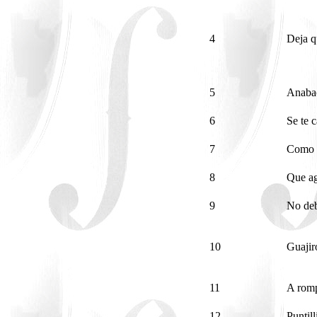
4
Deja q
5
Anaba
6
Se te 
7
Como 
8
Que a
9
No deb
10
Guaji
11
A romp
12
Puntill