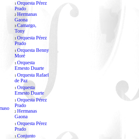
Orquesta Pérez
1
Prado
Hermanas
2
Gaona
Camargo,
3
Tony
Orquesta Pérez
1
Prado
Orquesta Benny
1
Moré
Orquesta
1
Ernesto Duarte
Orquesta Rafael
1
de Paz
Orquesta
1
Ernesto Duarte
Orquesta Pérez
1
Prado
ámaso
Hermanas
2
Gaona
Orquesta Pérez
1
Prado
Conjunto
1