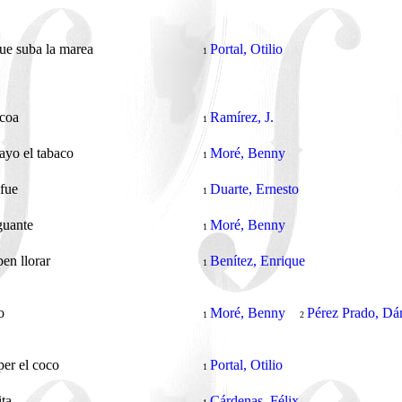
ue suba la marea
Portal, Otilio
1
coa
Ramírez, J.
1
cayo el tabaco
Moré, Benny
1
fue
Duarte, Ernesto
1
guante
Moré, Benny
1
en llorar
Benítez, Enrique
1
ro
Moré, Benny
Pérez Prado, D
1
2
er el coco
Portal, Otilio
1
ita
Cárdenas, Félix