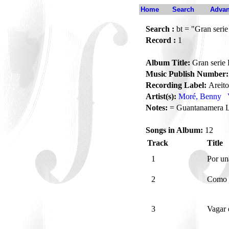
Home
Search
Advan
Search :
bt = "Gran seri
Record :
1
Album Title:
Gran serie
Music Publish Number:
Recording Label:
Areito
Artist(s):
Moré, Benny
Notes:
= Guantanamera 
Songs in Album:
12
Track
Title
1
Por u
2
Como 
3
Vagar 