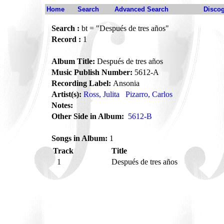
Home
Search
Advanced Search
Disco
Search :
bt = "Después de tres años"
Record :
1
Album Title:
Después de tres años
Music Publish Number:
5612-A
Recording Label:
Ansonia
Artist(s):
Ross, Julita
Pizarro, Carlos
Notes:
Other Side in Album:
5612-B
Songs in Album:
1
Track
Title
1
Después de tres años