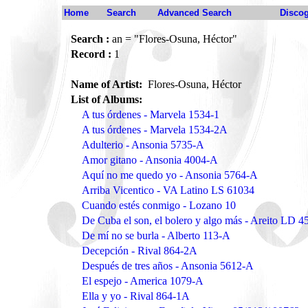
Home
Search
Advanced Search
Disco
Search :
an = "Flores-Osuna, Héctor"
Record :
1
Name of Artist:
Flores-Osuna, Héctor
List of Albums:
A tus órdenes - Marvela 1534-1
A tus órdenes - Marvela 1534-2A
Adulterio - Ansonia 5735-A
Amor gitano - Ansonia 4004-A
Aquí no me quedo yo - Ansonia 5764-A
Arriba Vicentico - VA Latino LS 61034
Cuando estés conmigo - Lozano 10
De Cuba el son, el bolero y algo más - Areito LD 4
De mí no se burla - Alberto 113-A
Decepción - Rival 864-2A
Después de tres años - Ansonia 5612-A
El espejo - America 1079-A
Ella y yo - Rival 864-1A