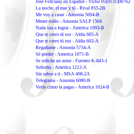
José Feliciano en Español - Victor 05(0131)00762
La noche, el mar y tú - Rival 855-2B
Me voy a casar - Ansonia 5694-B
Mister estilo - Ansonia SALP 1504
Nada vas a lograr - America 1093-B
Que te crees tú eso - Aldia 605-A
Que te crees tú eso - Aldia 602-A
Regañame - Ansonia 5734-A
Sé perder - America 1071-B
Se solicita un amor - Fuentes K-843-1
Señorita - America 1212-A
Sin sabor a ti - MSA 408-2A
Telegrama - Ansonia 6080-B
Verás cómo la pagas - America 1024-B