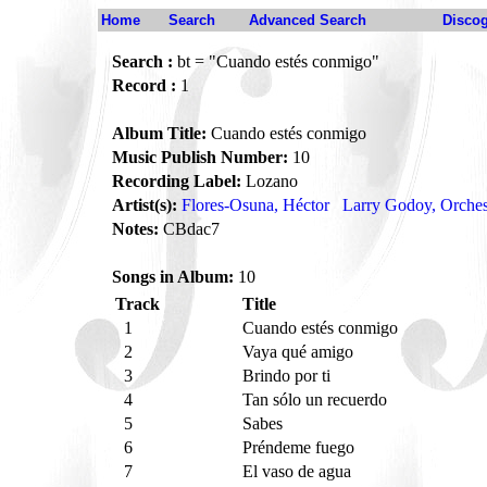
Home
Search
Advanced Search
Disco
Search :
bt = "Cuando estés conmigo"
Record :
1
Album Title:
Cuando estés conmigo
Music Publish Number:
10
Recording Label:
Lozano
Artist(s):
Flores-Osuna, Héctor
Larry Godoy, Orches
Notes:
CBdac7
Songs in Album:
10
Track
Title
1
Cuando estés conmigo
2
Vaya qué amigo
3
Brindo por ti
4
Tan sólo un recuerdo
5
Sabes
6
Préndeme fuego
7
El vaso de agua