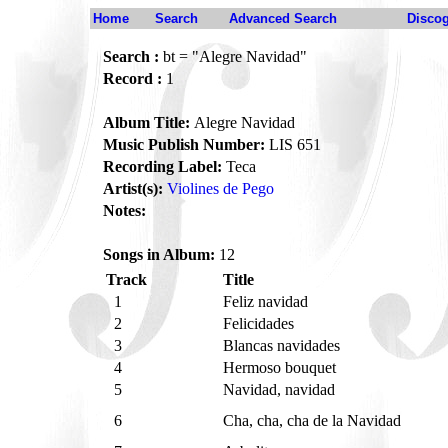
Home
Search
Advanced Search
Disco
Search :
bt = "Alegre Navidad"
Record :
1
Album Title:
Alegre Navidad
Music Publish Number:
LIS 651
Recording Label:
Teca
Artist(s):
Violines de Pego
Notes:
Songs in Album:
12
Track
Title
1
Feliz navidad
2
Felicidades
3
Blancas navidades
4
Hermoso bouquet
5
Navidad, navidad
6
Cha, cha, cha de la Navidad