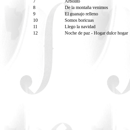
7
Arbolito
8
De la montaña venimos
9
El guanajo relleno
10
Somos boricuas
11
Llego la navidad
12
Noche de paz - Hogar dulce hogar