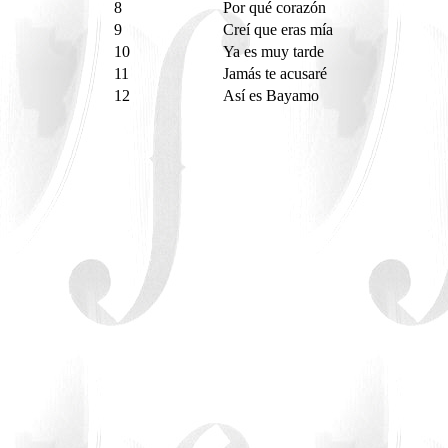
8
Por qué corazón
9
Creí que eras mía
10
Ya es muy tarde
11
Jamás te acusaré
12
Así es Bayamo