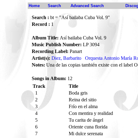
Home
Search
Advanced Search
Disco
Search :
bt = "Así bailaba Cuba Vol. 9"
Record :
1
Album Title:
Así bailaba Cuba Vol. 9
Music Publish Number:
LP 3094
Recording Label:
Panart
Artist(s):
Diez, Barbarito
Orquesta Antonio María 
Notes:
Una de las copias también existe con el label
Songs in Album:
12
Track
Title
1
Boda gris
2
Reina del sitio
3
Frío en el alma
4
Con mentira y realidad
5
Tu carita de ángel
6
Oriente cuna florida
7
Mi dulce serenata