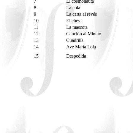
7
El cosmonauta
8
La cola
9
La carta al revés
10
El chevi
11
La mascota
12
Canción al Minuto
13
Cuadrilla
14
Ave María Lola
15
Despedida