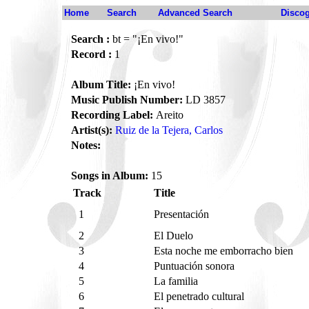
Home
Search
Advanced Search
Disco
Search :
bt = "¡En vivo!"
Record :
1
Album Title:
¡En vivo!
Music Publish Number:
LD 3857
Recording Label:
Areito
Artist(s):
Ruiz de la Tejera, Carlos
Notes:
Songs in Album:
15
Track
Title
1
Presentación
2
El Duelo
3
Esta noche me emborracho bien
4
Puntuación sonora
5
La familia
6
El penetrado cultural