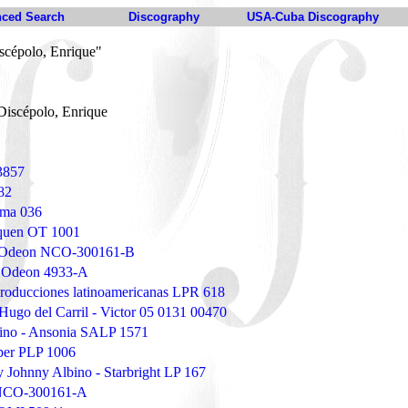
ced Search
Discography
USA-Cuba Discography
scépolo, Enrique"
Discépolo, Enrique
 3857
82
ema 036
nquen OT 1001
- Odeon NCO-300161-B
- Odeon 4933-A
Producciones latinoamericanas LPR 618
Hugo del Carril - Victor 05 0131 00470
pino - Ansonia SALP 1571
pper PLP 1006
y Johnny Albino - Starbright LP 167
 NCO-300161-A