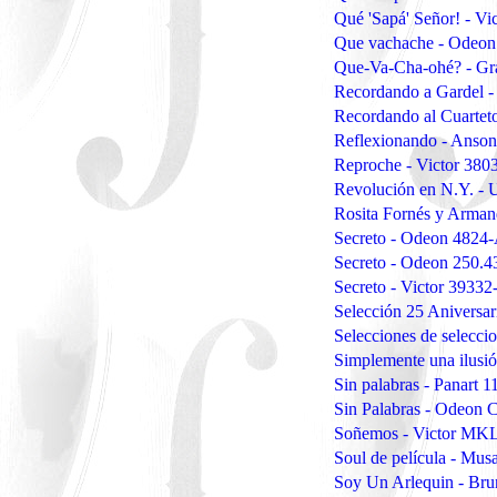
Qué 'Sapá' Señor! - Vi
Que vachache - Odeon
Que-Va-Cha-ohé? - G
Recordando a Gardel -
Recordando al Cuarte
Reflexionando - Anso
Reproche - Victor 380
Revolución en N.Y. -
Rosita Fornés y Arman
Secreto - Odeon 4824
Secreto - Odeon 250.
Secreto - Victor 39332
Selección 25 Aniversa
Selecciones de selecc
Simplemente una ilus
Sin palabras - Panart 1
Sin Palabras - Odeon
Soñemos - Victor MK
Soul de película - Mu
Soy Un Arlequin - Br