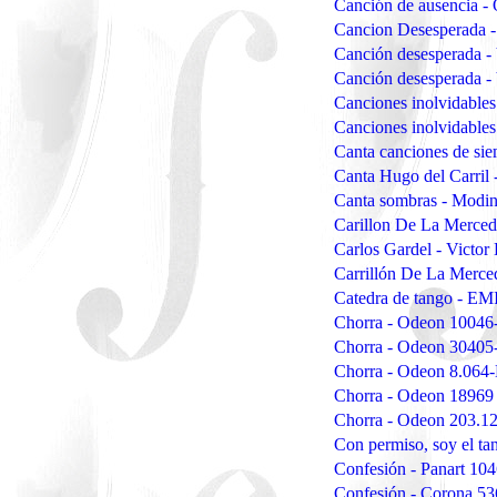
Canción de ausencia 
Cancion Desesperada 
Canción desesperada -
Canción desesperada -
Canciones inolvidable
Canciones inolvidables
Canta canciones de si
Canta Hugo del Carril
Canta sombras - Modi
Carillon De La Merce
Carlos Gardel - Victo
Carrillón De La Merce
Catedra de tango - E
Chorra - Odeon 10046
Chorra - Odeon 30405
Chorra - Odeon 8.064
Chorra - Odeon 18969
Chorra - Odeon 203.1
Con permiso, soy el t
Confesión - Panart 104
Confesión - Corona 5