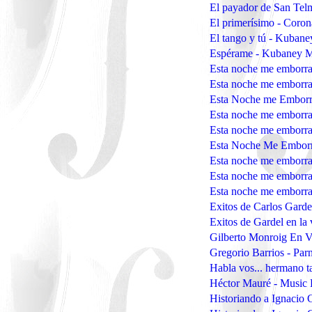
El payador de San Te
El primerísimo - Cor
El tango y tú - Kuban
Espérame - Kubaney 
Esta noche me emborra
Esta noche me emborr
Esta Noche me Emborr
Esta noche me emborr
Esta noche me emborr
Esta Noche Me Embor
Esta noche me emborr
Esta noche me emborr
Esta noche me emborr
Exitos de Carlos Garde
Exitos de Gardel en la
Gilberto Monroig En V
Gregorio Barrios - Pa
Habla vos... hermano 
Héctor Mauré - Music 
Historiando a Ignacio