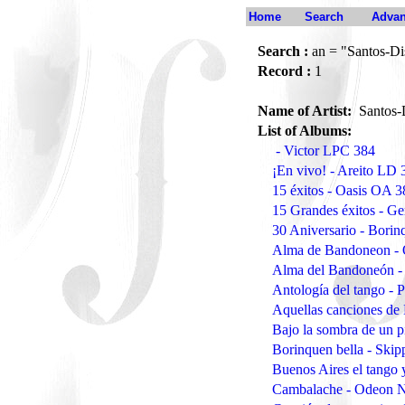
Home
Search
Advan
Search :
an = "Santos-Di
Record :
1
Name of Artist:
Santos-
List of Albums:
- Victor LPC 384
¡En vivo! - Areito LD
15 éxitos - Oasis OA 3
15 Grandes éxitos - G
30 Aniversario - Bori
Alma de Bandoneon 
Alma del Bandoneón 
Antología del tango - 
Aquellas canciones de 
Bajo la sombra de un 
Borinquen bella - Ski
Buenos Aires el tango 
Cambalache - Odeon