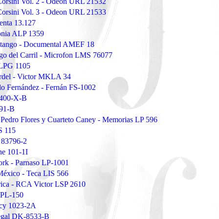
 Corsini Vol. 2 - Odeon URL 21532
 Corsini Vol. 3 - Odeon URL 21533
enta 13.127
onia ALP 1359
el tango - Documental AMEF 18
ugo del Carril - Microfon LMS 76077
 LPG 1105
rdel - Victor MKLA 34
lo Fernández - Fernán FS-1002
4400-X-B
191-B
 Pedro Flores y Cuarteto Caney - Memorias LP 596
S 115
r 83796-2
ne 101-1I
ork - Parnaso LP-1001
México - Teca LIS 566
ica - RCA Victor LSP 2610
SPL-150
oncy 1023-2A
egal DK-8533-B