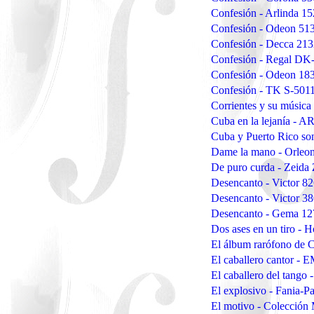
Confesión - Arlinda 1
Confesión - Odeon 51
Confesión - Decca 213
Confesión - Regal DK
Confesión - Odeon 18
Confesión - TK S-501
Corrientes y su músic
Cuba en la lejanía - 
Cuba y Puerto Rico so
Dame la mano - Orleo
De puro curda - Zeida
Desencanto - Victor 8
Desencanto - Victor 3
Desencanto - Gema 1
Dos ases en un tiro - 
El álbum rarófono de C
El caballero cantor - 
El caballero del tango 
El explosivo - Fania-P
El motivo - Colección