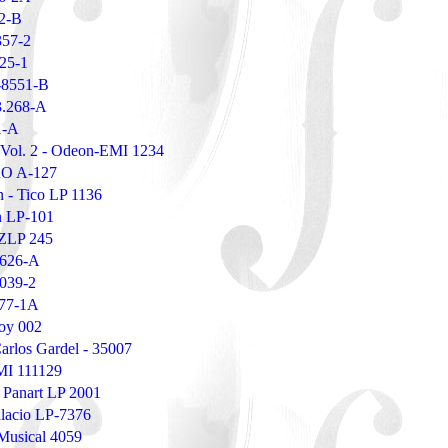
52-B
357-2
25-1
-8551-B
3.268-A
1-A
a Vol. 2 - Odeon-EMI 1234
ARO A-127
n - Tico LP 1136
n LP-101
 ZLP 245
2626-A
8039-2
277-1A
Hoy 002
arlos Gardel - 35007
EMI 111129
- Panart LP 2001
alacio LP-7376
 Musical 4059