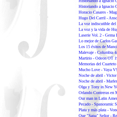
Historiando a Ignacio
Historiando a Ignacio
Horacio Casares - Mag
Hugo Del Carril - Ans
La voz indiscutible d
La voz y la vida de H
Laserie Vol. 2 - Gema
Lo mejor de Carlos Ga
Los 15 éxitos de Mano
Malevaje - Columbia 
Martirio - Odeon OT 
Memorias del Cuarteto
Mucho Love - Vaya V
Noche de abril - Victo
Noche de abril - Marle
Olga y Tony in New Y
Orlando Contreras en 
Our man in Latin Amer
Pecado - Spanoramic 
Plata y más plata - V
Que "Sapa" Señor - R