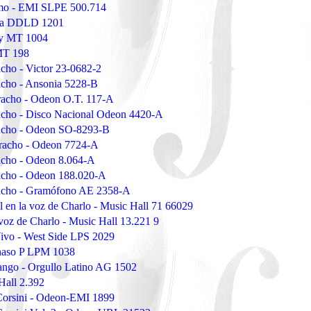
lmo - EMI SLPE 500.714
ona DDLD 1201
ey MT 1004
MT 198
cho - Victor 23-0682-2
acho - Ansonia 5228-B
acho - Odeon O.T. 117-A
acho - Disco Nacional Odeon 4420-A
acho - Odeon SO-8293-B
racho - Odeon 7724-A
acho - Odeon 8.064-A
acho - Odeon 188.020-A
acho - Gramófono AE 2358-A
l en la voz de Charlo - Music Hall 71 66029
 voz de Charlo - Music Hall 13.221 9
ivo - West Side LPS 2029
rnaso P LPM 1038
tango - Orgullo Latino AG 1502
Hall 2.392
 Corsini - Odeon-EMI 1899