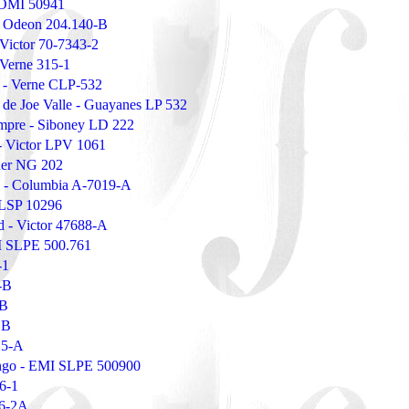
- OMI 50941
- Odeon 204.140-B
 Victor 70-7343-2
 Verne 315-1
s - Verne CLP-532
 de Joe Valle - Guayanes LP 532
empre - Siboney LD 222
 - Victor LPV 1061
ner NG 202
d - Columbia A-7019-A
r LSP 10296
d - Victor 47688-A
MI SLPE 500.761
-1
-B
-B
 B
25-A
ango - EMI SLPE 500900
6-1
36-2A