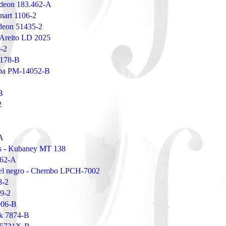
Odeon 183.462-A
nart 1106-2
deon 51435-2
 Areito LD 2025
-2
 178-B
mpa PM-14052-B
B
2
A
os - Kubaney MT 138
162-A
e el negro - Chembo LPCH-7002
8-2
19-2
006-B
ck 7874-B