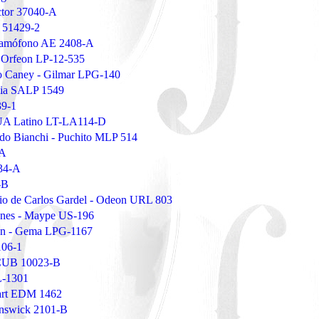
ctor 37040-A
 51429-2
ramófono AE 2408-A
 Orfeon LP-12-535
to Caney - Gilmar LPG-140
nia SALP 1549
39-1
 UA Latino LT-LA114-D
do Bianchi - Puchito MLP 514
-A
434-A
-B
rio de Carlos Gardel - Odeon URL 803
iones - Maype US-196
ión - Gema LPG-1167
106-1
 CUB 10023-B
L-1301
sart EDM 1462
unswick 2101-B