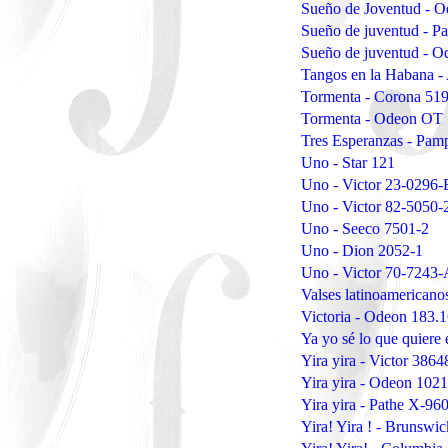
Sueño de Joventud - 
Sueño de juventud - Pa
Sueño de juventud - O
Tangos en la Habana -
Tormenta - Corona 519
Tormenta - Odeon OT
Tres Esperanzas - Pa
Uno - Star 121
Uno - Victor 23-0296-
Uno - Victor 82-5050-
Uno - Seeco 7501-2
Uno - Dion 2052-1
Uno - Victor 70-7243-
Valses latinoamerican
Victoria - Odeon 183.
Ya yo sé lo que quier
Yira yira - Victor 3864
Yira yira - Odeon 102
Yira yira - Pathe X-96
Yira! Yira ! - Brunswi