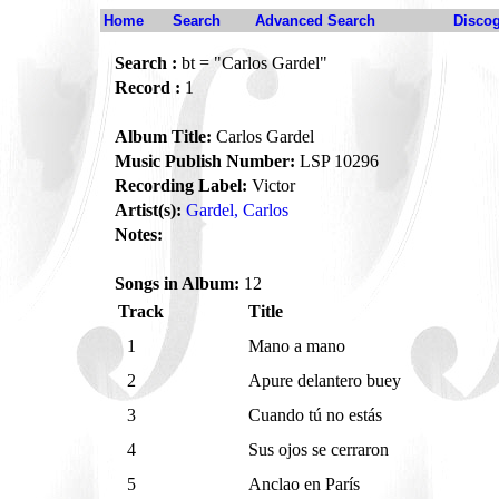
Home
Search
Advanced Search
Disco
Search :
bt = "Carlos Gardel"
Record :
1
Album Title:
Carlos Gardel
Music Publish Number:
LSP 10296
Recording Label:
Victor
Artist(s):
Gardel, Carlos
Notes:
Songs in Album:
12
Track
Title
1
Mano a mano
2
Apure delantero buey
3
Cuando tú no estás
4
Sus ojos se cerraron
5
Anclao en París