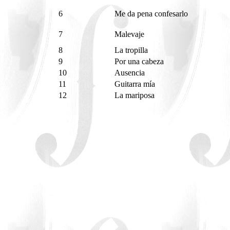
6
Me da pena confesarlo
7
Malevaje
8
La tropilla
9
Por una cabeza
10
Ausencia
11
Guitarra mía
12
La mariposa