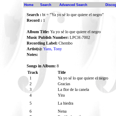
Home
Search
Advanced Search
Disco
Search :
bt = "Ya yo sé lo que quiere el negro"
Record :
1
Album Title:
Ya yo sé lo que quiere el negro
Music Publish Number:
LPCH-7002
Recording Label:
Chembo
Artist(s):
Yans, Tony
Notes:
Songs in Album:
8
Track
Title
1
Ya yo sé lo que quiere el negro
2
Gracias
3
La flor de la canela
4
Yira
5
La hiedra
6
Nena