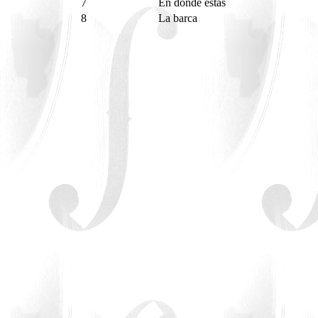
7
En dónde estás
8
La barca