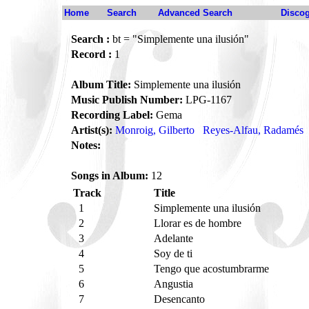
Home
Search
Advanced Search
Disco
Search :
bt = "Simplemente una ilusión"
Record :
1
Album Title:
Simplemente una ilusión
Music Publish Number:
LPG-1167
Recording Label:
Gema
Artist(s):
Monroig, Gilberto
Reyes-Alfau, Radamés
Notes:
Songs in Album:
12
Track
Title
1
Simplemente una ilusión
2
Llorar es de hombre
3
Adelante
4
Soy de ti
5
Tengo que acostumbrarme
6
Angustia
7
Desencanto