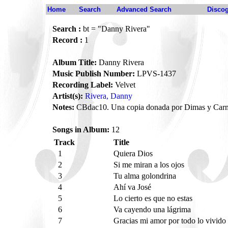
Home
Search
Advanced Search
Disco
Search :
bt = "Danny Rivera"
Record :
1
Album Title:
Danny Rivera
Music Publish Number:
LPVS-1437
Recording Label:
Velvet
Artist(s):
Rivera, Danny
Notes:
CBdac10. Una copia donada por Dimas y Car
Songs in Album:
12
Track
Title
1
Quiera Dios
2
Si me miran a los ojos
3
Tu alma golondrina
4
Ahí va José
5
Lo cierto es que no estas
6
Va cayendo una lágrima
7
Gracias mi amor por todo lo vivido