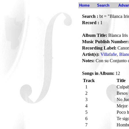
Home
Search
Advan
Search :
bt = "Blanca Iris
Record :
1
Album Title:
Blanca Iris 
Music Publish Number:
Recording Label:
Cano
Artist(s):
Villafañe, Blanc
Notes:
Con su Conjunto de
Songs in Album:
12
Track
Title
1
Culpa
2
Besos 
3
No Ju
4
Mejor 
5
Poco 
6
Te sig
7
Hombr