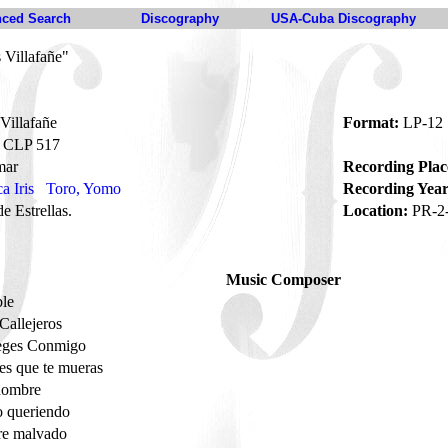
ced Search
Discography
USA-Cuba Discography
 Villafañe"
Villafañe
Format:
LP-12
CLP 517
mar
Recording Plac
a Iris
Toro, Yomo
Recording Year
 Estrellas.
Location:
PR-2
Music Composer
ble
Callejeros
eges Conmigo
es que te mueras
hombre
o queriendo
e malvado