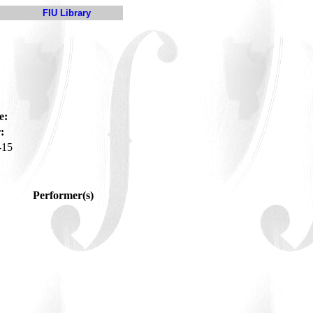
FIU Library
e:
:
-15
Performer(s)