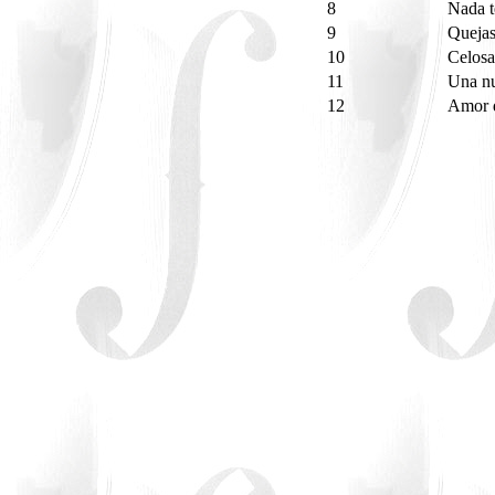
8
Nada t
9
Queja
10
Celos
11
Una nu
12
Amor 