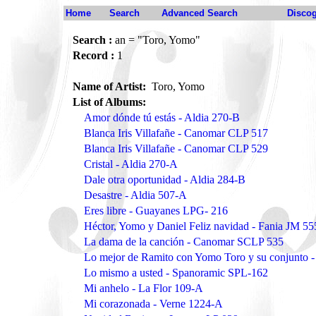
Home
Search
Advanced Search
Disco
Search :
an = "Toro, Yomo"
Record :
1
Name of Artist:
Toro, Yomo
List of Albums:
Amor dónde tú estás - Aldia 270-B
Blanca Iris Villafañe - Canomar CLP 517
Blanca Iris Villafañe - Canomar CLP 529
Cristal - Aldia 270-A
Dale otra oportunidad - Aldia 284-B
Desastre - Aldia 507-A
Eres libre - Guayanes LPG- 216
Héctor, Yomo y Daniel Feliz navidad - Fania JM 55
La dama de la canción - Canomar SCLP 535
Lo mejor de Ramito con Yomo Toro y su conjunto 
Lo mismo a usted - Spanoramic SPL-162
Mi anhelo - La Flor 109-A
Mi corazonada - Verne 1224-A