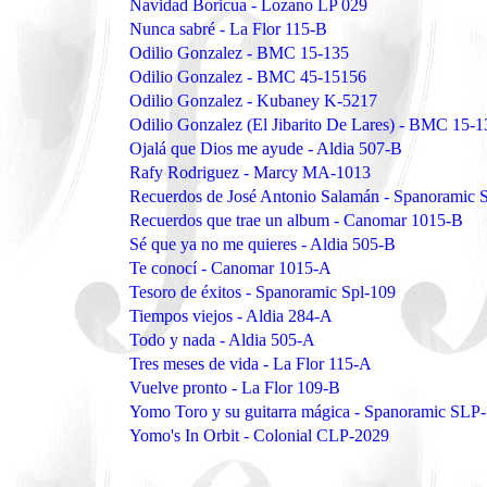
Navidad Boricua - Lozano LP 029
Nunca sabré - La Flor 115-B
Odilio Gonzalez - BMC 15-135
Odilio Gonzalez - BMC 45-15156
Odilio Gonzalez - Kubaney K-5217
Odilio Gonzalez (El Jibarito De Lares) - BMC 15-1
Ojalá que Dios me ayude - Aldia 507-B
Rafy Rodriguez - Marcy MA-1013
Recuerdos de José Antonio Salamán - Spanoramic
Recuerdos que trae un album - Canomar 1015-B
Sé que ya no me quieres - Aldia 505-B
Te conocí - Canomar 1015-A
Tesoro de éxitos - Spanoramic Spl-109
Tiempos viejos - Aldia 284-A
Todo y nada - Aldia 505-A
Tres meses de vida - La Flor 115-A
Vuelve pronto - La Flor 109-B
Yomo Toro y su guitarra mágica - Spanoramic SLP
Yomo's In Orbit - Colonial CLP-2029