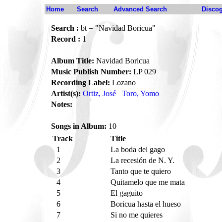
Home
Search
Advanced Search
Disco
Search :
bt = "Navidad Boricua"
Record :
1
Album Title:
Navidad Boricua
Music Publish Number:
LP 029
Recording Label:
Lozano
Artist(s):
Ortiz, José
Toro, Yomo
Notes:
Songs in Album:
10
Track
Title
1
La boda del gago
2
La recesión de N. Y.
3
Tanto que te quiero
4
Quitamelo que me mata
5
El gaguito
6
Boricua hasta el hueso
7
Si no me quieres