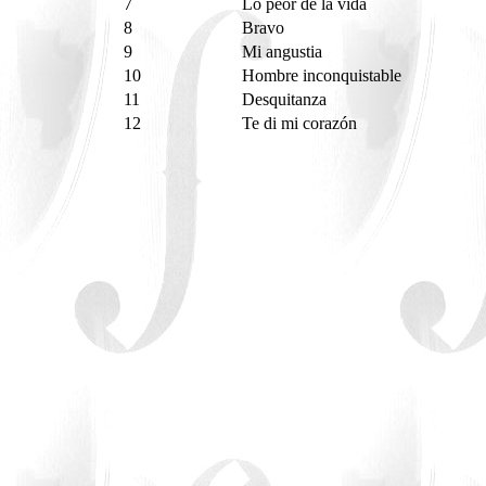
7
Lo peor de la vida
8
Bravo
9
Mi angustia
10
Hombre inconquistable
11
Desquitanza
12
Te di mi corazón