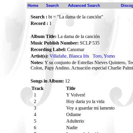
Home
Search
Advanced Search
Disco
Search :
bt = "La dama de la canción"
Record :
1
Album Title:
La dama de la canción
Music Publish Number:
SCLP 535
Recording Label:
Canomar
Artist(s):
Villafañe, Blanca Iris
Toro, Yomo
Notes:
Y su conjunto de Estrellas Nieves Quintero, Te
Colon, Papy Andino. Actuación especial Charlie Palmi
Songs in Album:
12
Track
Title
1
Y Volveré
2
Hoy daria yo la vida
3
Voy a guardar mi lamento
4
Odiame
5
Adulterio
6
Nadie