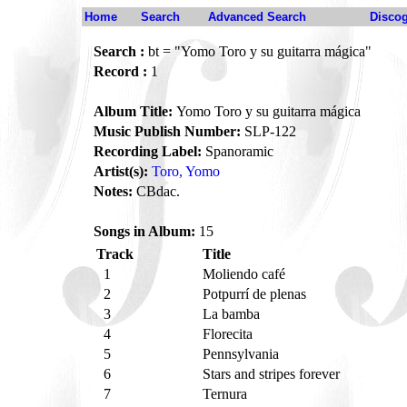
Home
Search
Advanced Search
Disco
Search :
bt = "Yomo Toro y su guitarra mágica"
Record :
1
Album Title:
Yomo Toro y su guitarra mágica
Music Publish Number:
SLP-122
Recording Label:
Spanoramic
Artist(s):
Toro, Yomo
Notes:
CBdac.
Songs in Album:
15
Track
Title
1
Moliendo café
2
Potpurrí de plenas
3
La bamba
4
Florecita
5
Pennsylvania
6
Stars and stripes forever
7
Ternura