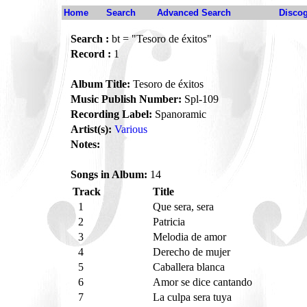
Home
Search
Advanced Search
Disco
Search :
bt = "Tesoro de éxitos"
Record :
1
Album Title:
Tesoro de éxitos
Music Publish Number:
Spl-109
Recording Label:
Spanoramic
Artist(s):
Various
Notes:
Songs in Album:
14
Track
Title
1
Que sera, sera
2
Patricia
3
Melodia de amor
4
Derecho de mujer
5
Caballera blanca
6
Amor se dice cantando
7
La culpa sera tuya