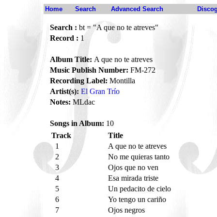
Home
Search
Advanced Search
Disco
Search :
bt = "A que no te atreves"
Record :
1
Album Title:
A que no te atreves
Music Publish Number:
FM-272
Recording Label:
Montilla
Artist(s):
El Gran Trío
Notes:
MLdac
Songs in Album:
10
Track
Title
1
A que no te atreves
2
No me quieras tanto
3
Ojos que no ven
4
Esa mirada triste
5
Un pedacito de cielo
6
Yo tengo un cariño
7
Ojos negros